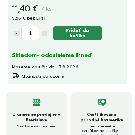
11,40 €
/ ks
9,58 € bez DPH
Pridať do
košíka
Skladom- odosielame ihneď
Môžeme doručiť do:
7.8.2026
Možnosti doručenia
2 kamenné predajne v
Certifikovaná
Bratislave
prírodná kozmetika
Navštívte nás osobne.
Len overené a
certifikované značky –