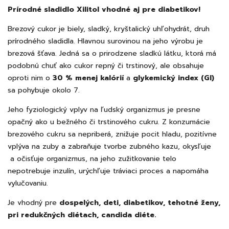
Prírodné sladidlo Xilitol vhodné aj pre diabetikov!
Brezový cukor je biely, sladký, kryštalický uhľohydrát, druh
prírodného sladidla. Hlavnou surovinou na jeho výrobu je
brezová šťava. Jedná sa o prirodzene sladkú látku, ktorá má
podobnú chuť ako cukor repný či trstinový, ale obsahuje
oproti nim o
30 % menej kalórií
a
glykemický index (GI)
sa pohybuje okolo 7.
Jeho fyziologický vplyv na ľudský organizmus je presne
opačný ako u bežného či trstinového cukru. Z konzumácie
brezového cukru sa nepriberá, znižuje pocit hladu, pozitívne
vplýva na zuby a zabraňuje tvorbe zubného kazu, okysľuje
a očisťuje organizmus, na jeho zužitkovanie telo
nepotrebuje inzulín, urýchľuje tráviaci proces a napomáha
vylučovaniu.
Je vhodný pre
dospelých, deti, diabetikov, tehotné ženy,
pri redukčných diétach, candida diéte.