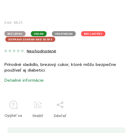
Kód:
8825
BEZ LEPKU
VEGAN
VEGETARIAN
BEZ LAKTÓZY
DOPRAVA ZDARMA NAD 39,90 €
Neohodnotené
Prírodné sladidlo, brezový cukor, ktoré môžu bezpečne
používať aj diabetici.
Detailné informácie
Opýtať sa
Strážiť
Zdieľať