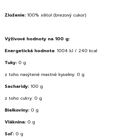
Zloženie:
100% xilitol (brezový cukor)
Výživové hodnoty na 100 g:
Energetická hodnota
: 1004 kJ / 240 kcal
Tuky:
0 g
z toho nasýtené mastné kyseliny: 0 g
Sacharidy:
100 g
z toho cukry: 0 g
Bielkoviny:
0 g
Vláknina:
0 g
Soľ:
0 g