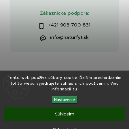
Zákaznícka podpora:
+421 903 700 831
info@naturfyt.sk
Tento web používa súbory cookie. Ďalším prechádzaním
tohto webu vyjadrujete súhlas s ich používaním. Viac
Copyright 2026
Naturfyt.sk
. Všetky práva vyhradené.
informácií
tu
.
Vytvořil
Shoptet
| Design
Shoptak.cz
Nastavenie
Súhlasím
Tento eshop bol vytvorený v spolupráci s
Ryvenia.sk