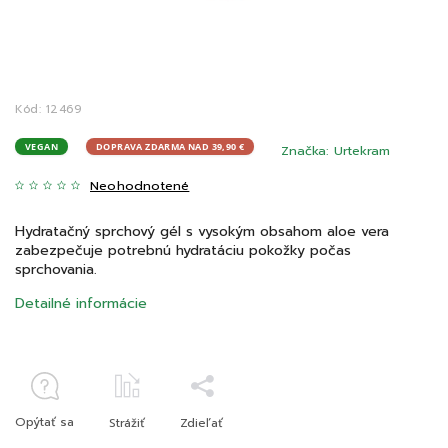
Kód:
12469
VEGAN
DOPRAVA ZDARMA NAD 39,90 €
Značka:
Urtekram
Neohodnotené
Hydratačný sprchový gél s vysokým obsahom aloe vera
zabezpečuje potrebnú hydratáciu pokožky počas
sprchovania.
Detailné informácie
Opýtať sa
Strážiť
Zdieľať