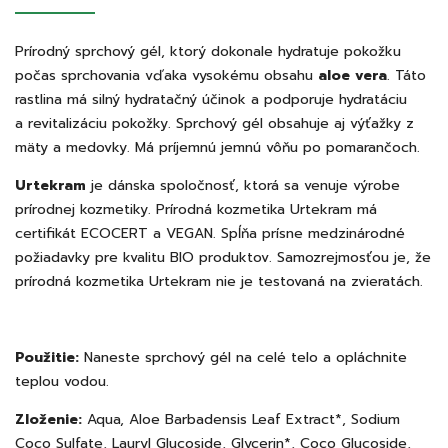
Prírodný sprchový gél, ktorý dokonale hydratuje pokožku
počas sprchovania vďaka vysokému obsahu
aloe vera
. Táto
rastlina má silný hydratačný účinok a podporuje hydratáciu
a revitalizáciu pokožky. Sprchový gél obsahuje aj výťažky z
mäty a medovky. Má príjemnú jemnú vôňu po pomarančoch.
Urtekram
je dánska spoločnosť, ktorá sa venuje výrobe
prírodnej kozmetiky. Prírodná kozmetika Urtekram má
certifikát ECOCERT a VEGAN. Spĺňa prísne medzinárodné
požiadavky pre kvalitu BIO produktov. Samozrejmosťou je, že
prírodná kozmetika Urtekram nie je testovaná na zvieratách.
Použitie:
Naneste sprchový gél na celé telo a opláchnite
teplou vodou.
Zloženie:
Aqua, Aloe Barbadensis Leaf Extract*, Sodium
Coco Sulfate, Lauryl Glucoside, Glycerin*, Coco Glucoside,