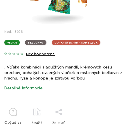
Kód:
13673
VEGAN
BEZ CUKRU
DOPRAVA ZDARMA NAD 39,90 €
Neohodnotené
. Vďaka kombinácii sladučkých mandlí, krémových kešu
orechov, bohatých ovsených vločiek a rastlinných bielkovín z
hrachu, ryže a konope je zdravou voľbou.
Detailné informácie
Opýtať sa
Strážiť
Zdieľať