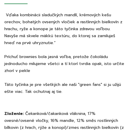
Vďaka kombinácii sladučkých mandlí, krémových kešu
orechov, bohatých ovsených vločiek a rastlinných bielkovín z
hrachu, ryže a konope je táto tyčinka zdravou voľbou.
Navyše má skvele mäkkú textúru, do ktorej sa zamiluješ
hneď na prvé uhryznutie.”
Príchuť brownies bola jasná voľba, pretože čokoládu
jednoducho milujeme všetci a tí ktorí tvrdia opak, isto určite
zhorí v pekle
Táto tyčinka je pre všetkých ale naši "green fans" si ju užijú
ešte viac. Tak ochutnaj aj tie.
Zloženie:
Čekanková/čakanková vláknina, 17%
ovesné/ovsené vločky, 16% mandle, 12% směs rostlinných
bílkovin (z hrach, rýže a konopí)/zmes rastlinných bielkovín (z