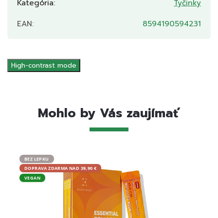
Kategória
:
Tyčinky
EAN
:
8594190594231
High-contrast mode
Mohlo by Vás zaujímať
BEZ LEPKU
BEZ L
DOPRAVA ZDARMA NAD 39,90 €
DOPRA
VEGAN
VEGA