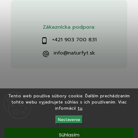
Zákaznícka podpora:
+421 903 700 831
info@naturfyt.sk
Tento web používa súbory cookie. Ďalším prechádzaním
tohto webu vyjadrujete súhlas s ich používaním. Viac
Copyright 2026
Naturfyt.sk
. Všetky práva vyhradené.
informácií
tu
.
Vytvořil
Shoptet
| Design
Shoptak.cz
Nastavenie
Súhlasím