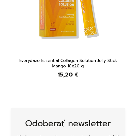
 a
Everydaze Essential Collagen Solution Jelly Stick
Ever
2g
Mango 10x20 g
15,20 €
Odoberať newsletter