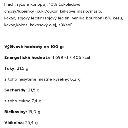
hrách, ryže a konope), 10% čokoládové
chipsy/lupienky (cukr/cukor, kakaové máslo/maslo,
kakao, sojový lecitin/sójový lecitín, vanilka bourbon) 6% kešu,
kakao,kokos, kokosový olej, sůl/soľ
Výživové hodnoty na 100 g:
Energetická hodnota
1 699 kJ / 406 kcal
Tuky:
21,5 g
z toho nasýtené mastné kyseliny: 8,2 g
Sacharidy:
21,5 g
z toho cukry: 7,4 g
Bielkoviny:
19,0 g
Vláknina:
25,4 g