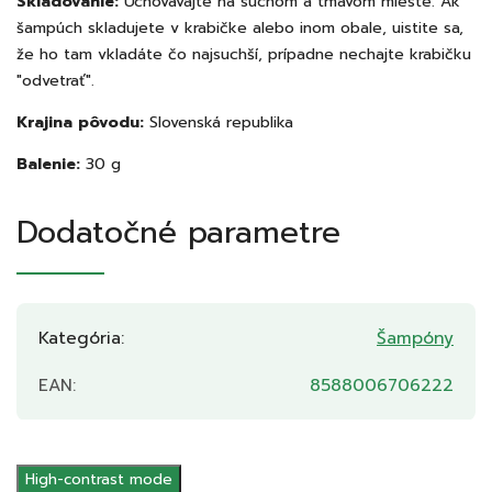
Skladovanie:
Uchovávajte na suchom a tmavom mieste. Ak
šampúch skladujete v krabičke alebo inom obale, uistite sa,
že ho tam vkladáte čo najsuchší, prípadne nechajte krabičku
"odvetrať".
Krajina pôvodu:
Slovenská republika
Balenie:
30 g
Dodatočné parametre
Kategória
:
Šampóny
EAN
:
8588006706222
High-contrast mode