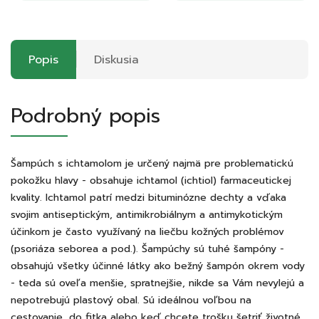
Popis
Diskusia
Podrobný popis
Šampúch s ichtamolom je určený najmä pre problematickú
pokožku hlavy - obsahuje ichtamol (ichtiol) farmaceutickej
kvality. Ichtamol patrí medzi bituminózne dechty a vďaka
svojim antiseptickým, antimikrobiálnym a antimykotickým
účinkom je často využívaný na liečbu kožných problémov
(psoriáza seborea a pod.). Šampúchy sú tuhé šampóny -
obsahujú všetky účinné látky ako bežný šampón okrem vody
- teda sú oveľa menšie, spratnejšie, nikde sa Vám nevylejú a
nepotrebujú plastový obal. Sú ideálnou voľbou na
cestovanie, do fitka alebo keď chcete trošku šetriť životné