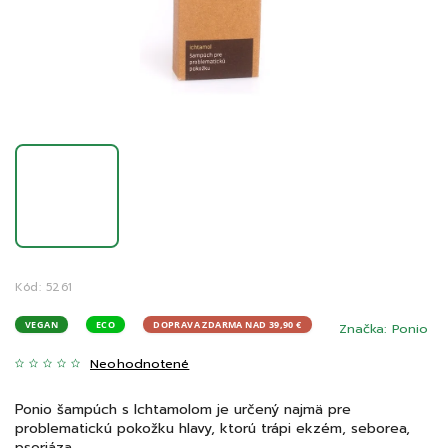
Kód:
5261
VEGAN
ECO
DOPRAVA ZDARMA NAD 39,90 €
Značka:
Ponio
Neohodnotené
Ponio šampúch s Ichtamolom je určený najmä pre
problematickú pokožku hlavy, ktorú trápi ekzém, seborea,
psoriáza... .