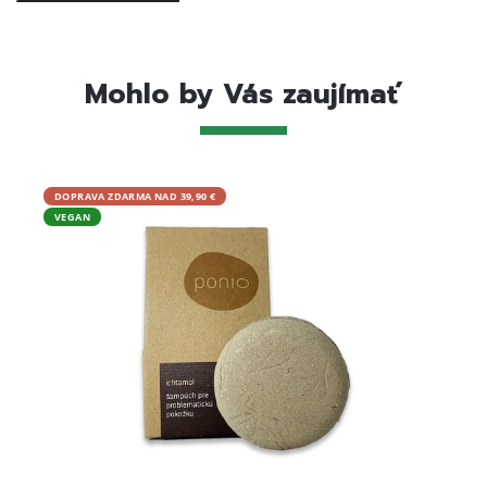
Mohlo by Vás zaujímať
DOPRAVA ZDARMA NAD 39,90 €
DOPRA
VEGAN
VEGA