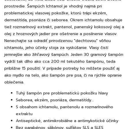
prostredie. Šampúch Ichtamol je vhodný najmä pri
problematickej vlasovej pokožke, ktorú trápi ekzém,
dermatitída, psoriáza či seborea. Okrem ichtamolu obsahuje
tiež rozmarínový extrakt, pantenol, panenský kokosový olej a
olej z hroznových jadier pre ošetrenie a posilnenie vlasov.
Nenechajte sa odradiť prirodzenou "dechtovou" vôňou
ichtamolu, jeho účinky stoja za vyskúšanie. Vlasy čistí
jemnejšie ako žihľavový šampúch. Jeden 30 gramový šampón
vydrží tak dlho ako cca 200 ml tekutého šampónu, teda
približne 15 použití. V prípade potreby ho môžete použiť aj
ako mydlo na telo, ako šampón pre psa, či na rýchle opranie
oblečenia.
Tuhý šampón pre problematickú pokožku hlavy
Seborea, ekzém, psoriáza, dermatitídy...
S obsahom ichtamolu, pantenolu a rozmarínového
extraktu
Antiseptické, antimikrobiálne a antimykotické účinky
Bez parabénov, silikónov, sulfátov SLS a SLES