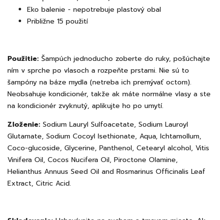
Eko balenie - nepotrebuje plastový obal
Približne 15 použití
Použitie:
Šampúch jednoducho zoberte do ruky, pošúchajte
ním v sprche po vlasoch a rozpeňte prstami. Nie sú to
šampóny na báze mydla (netreba ich premývať octom).
Neobsahuje kondicionér, takže ak máte normálne vlasy a ste
na kondicionér zvyknutý, aplikujte ho po umytí.
Zloženie:
Sodium Lauryl Sulfoacetate, Sodium Lauroyl
Glutamate, Sodium Cocoyl Isethionate, Aqua, Ichtamollum,
Coco-glucoside, Glycerine, Panthenol, Cetearyl alcohol, Vitis
Vinifera Oil, Cocos Nucifera Oil, Piroctone Olamine,
Helianthus Annuus Seed Oil and Rosmarinus Officinalis Leaf
Extract, Citric Acid.