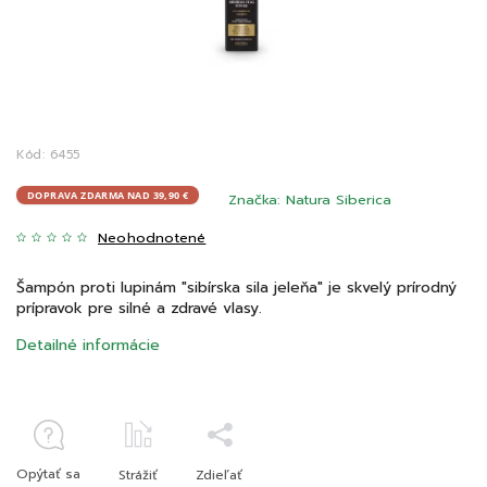
Kód:
6455
DOPRAVA ZDARMA NAD 39,90 €
Značka:
Natura Siberica
Neohodnotené
Šampón proti lupinám "sibírska sila jeleňa" je skvelý prírodný
prípravok pre silné a zdravé vlasy.
Detailné informácie
Opýtať sa
Strážiť
Zdieľať