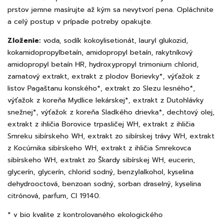
prstov jemne masírujte až kým sa nevytvorí pena. Opláchnite
a celý postup v prípade potreby opakujte.
Zloženie:
voda, sodík kokoylisetionát, lauryl glukozid,
kokamidopropylbetaín, amidopropyl betaín, rakytníkový
amidopropyl betaín HR, hydroxypropyl trimonium chlorid,
zamatový extrakt, extrakt z plodov Borievky*, výťažok z
listov Pagaštanu konského*, extrakt zo Slezu lesného*,
výťažok z koreňa Mydlice lekárskej*, extrakt z Dutohlávky
snežnej*, výťažok z koreňa Sladkého drievka*, dechtový olej,
extrakt z ihličia Borovice trpasličej WH, extrakt z ihličia
Smreku sibírskeho WH, extrakt zo sibírskej trávy WH, extrakt
z Kocúrnika sibírskeho WH, extrakt z ihličia Smrekovca
sibírskeho WH, extrakt zo Škardy sibírskej WH, eucerin,
glycerín, glycerín, chlorid sodný, benzylalkohol, kyselina
dehydrooctová, benzoan sodný, sorban draselný, kyselina
citrónová, parfum, CI 19140.
* v bio kvalite z kontrolovaného ekologického