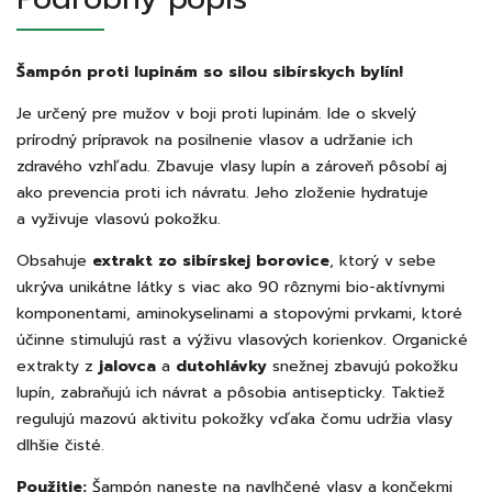
Šampón proti lupinám so silou sibírskych bylín!
Je určený pre mužov v boji proti lupinám. Ide o skvelý
prírodný prípravok na posilnenie vlasov a udržanie ich
zdravého vzhľadu. Zbavuje vlasy lupín a zároveň pôsobí aj
ako prevencia proti ich návratu. Jeho zloženie hydratuje
a vyživuje vlasovú pokožku.
Obsahuje
extrakt zo sibírskej borovice
, ktorý v sebe
ukrýva unikátne látky s viac ako 90 rôznymi bio-aktívnymi
komponentami, aminokyselinami a stopovými prvkami, ktoré
účinne stimulujú rast a výživu vlasových korienkov. Organické
extrakty z
jalovca
a
dutohlávky
snežnej zbavujú pokožku
lupín, zabraňujú ich návrat a pôsobia antisepticky. Taktiež
regulujú mazovú aktivitu pokožky vďaka čomu udržia vlasy
dlhšie čisté.
Použitie:
Šampón naneste na navlhčené vlasy a končekmi