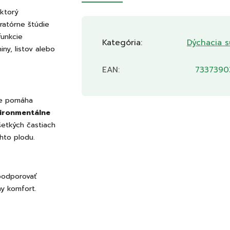
 ktorý
oratórne štúdie
funkcie
Kategória
:
Dýchacia s
ny, listov alebo
EAN
:
7337390
 že pomáha
ironmentálne
šetkých častiach
ohto plodu.
podporovať
ny komfort.