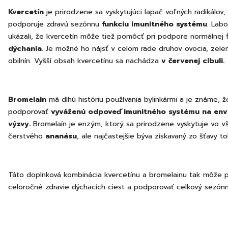
Kvercetín
je prirodzene sa vyskytujúci lapač voľných radikálov,
podporuje zdravú sezónnu
funkciu imunitného systému
. Lab
ukázali, že kvercetín môže tiež pomôcť pri podpore normálnej 
dýchania
. Je možné ho nájsť v celom rade druhov ovocia, zeleni
obilnín. Vyšší obsah kvercetínu sa nachádza
v červenej cibuli.
Bromelain
má dlhú históriu používania bylinkármi a je známe,
podporovať
vyváženú odpoveď imunitného systému na env
výzvy.
Bromelaín je enzým, ktorý sa prirodzene vyskytuje vo v
čerstvého
ananásu
, ale najčastejšie býva získavaný zo šťavy t
Táto doplnková kombinácia kvercetínu a bromelainu tak môže 
celoročné zdravie dýchacích ciest a podporovať celkový sezón