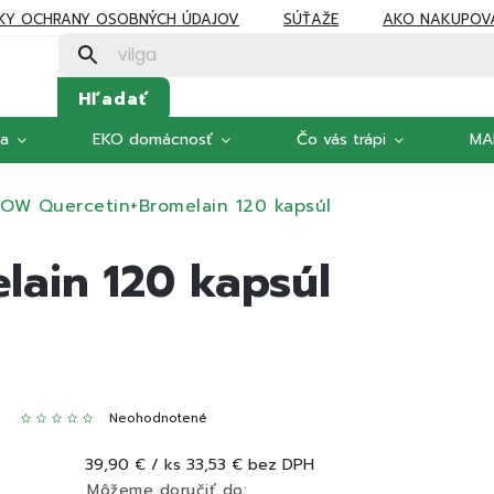
KY OCHRANY OSOBNÝCH ÚDAJOV
SÚŤAŽE
AKO NAKUPOV
Hľadať
ka
EKO domácnosť
Čo vás trápi
MA
OW Quercetin+Bromelain 120 kapsúl
ain 120 kapsúl
Neohodnotené
39,90 €
/ ks
33,53 € bez DPH
Môžeme doručiť do: