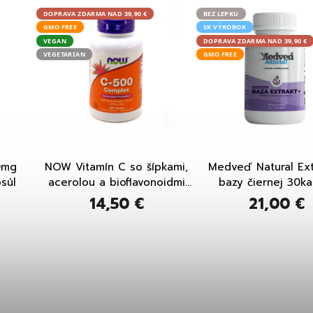
DOPRAVA ZDARMA NAD 39,90 €
BEZ LEPKU
GMO FREE
SK VÝROBOK
VEGAN
DOPRAVA ZDARMA NAD 39,90 €
VEGETARIAN
GMO FREE
0mg
NOW Vitamín C so šípkami,
Medveď Natural Ext
súl
acerolou a bioflavonoidmi
bazy čiernej 30ka
500 mg 100 tabliet
14,50 €
21,00 €