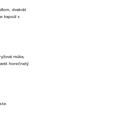
dlom, dvakrát
e kapsúl s
ryžová múka,
earát horečnatý
ste.