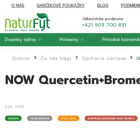
O NÁS
DARČEKOVÉ POUKÁŽKY
BLOG
PODMIEN
REKLAMÁCIE
MOJA OBJEDNÁVKA
Zákaznícka podpora:
+421 903 700 831
Doplnky výživy
Potraviny
Prírodná kozmeti
Domov
Čo vás trápi
Dýchacia sústava
N
/
/
/
NOW Quercetin+Bromel
Kód:
2888
VEGAN
VEGETARIAN
GMO FREE
DOPRAVA ZDARMA NAD 39,90 €