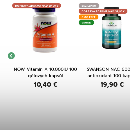
DOPRAVA ZDARMA NAD 39,90 €
BEZ LEPKU
DOPRAVA ZDARMA NAD 39,90 €
GMO FREE
VEGAN
 10ppm
NOW Vitamín A 10.000IU 100
SWANSON NAC 60
gélových kapsúl
antioxidant 100 kap
10,40 €
19,90 €