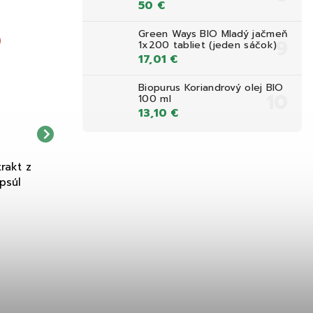
50 €
DOPRAVA ZDARMA NAD 39,90 €
BEZ LEPKU
GMO FREE
DOPRAVA ZDARMA NAD 39,90 
Green Ways BIO Mladý jačmeň
VEGAN
1x200 tabliet (jeden sáčok)
VEGETARIAN
17,01 €
Biopurus Koriandrový olej BIO
100 ml
13,10 €
rakt z
NOW Vitamín C so šípkami a
Terezia Company Zinok+Selen
psúl
bioflavonoidmi 1000 mg 100
s Echinaceou 30 
tabliet
17,30 €
5,00 €