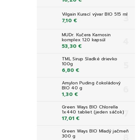
10,20 €
Vilgain Kurací vývar BIO 515 ml
7,10 €
MUDr. Kučera Karnosin
komplex 120 kapsúl
53,30 €
TML Sirup Sladké drievko
100g
6,80 €
Amylon Puding čokoládový
BIO 40 g
1,30 €
Green Ways BIO Chlorella
1x440 tabliet (jeden sáčok)
17,01 €
Green Ways BIO Mladý jačmeň
300 g