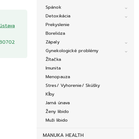
Spánok
Detoxikácia
Prekyslenie
ústava
Borelióza
30702
Zápaly
Gynekologické problémy
Žltačka
Imunita
Menopauza
Stres/ Vyhorenie/ Skúšky
Kĺby
Jarná únava
Ženy libido
Muži libido
MANUKA HEALTH