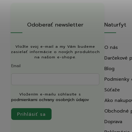
Odoberať newsletter
Naturfyt
Vložte svoj e-mail a my Vám budeme
O nás
zasielať informácie o nových produktoch
na našom e-shope.
Darčekové 
Email
Blog
Podmienky 
Súťaže
Vložením e-mailu súhlasíte s
podmienkami ochrany osobných údajov
Ako nakupo
Obchodné 
Prihlásiť sa
Doprava