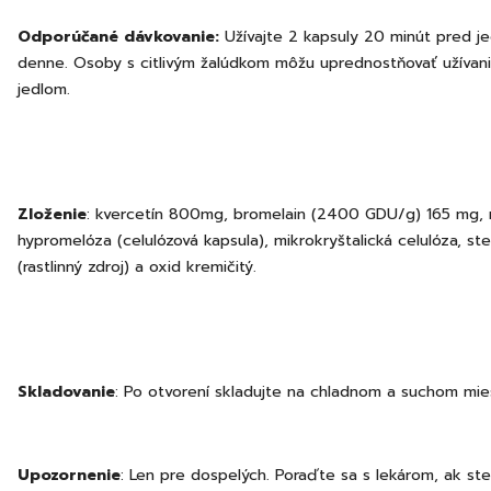
Odporúčané dávkovanie:
Užívajte 2 kapsuly 20 minút pred je
denne. Osoby s citlivým žalúdkom môžu uprednostňovať užívani
jedlom.
Zloženie
: kvercetín 800mg, bromelain (2400 GDU/g) 165 mg, 
hypromelóza (celulózová kapsula), mikrokryštalická celulóza, st
(rastlinný zdroj) a oxid kremičitý.
Skladovanie
: Po otvorení skladujte na chladnom a suchom mie
Upozornenie
: Len pre dospelých. Poraďte sa s lekárom, ak ste