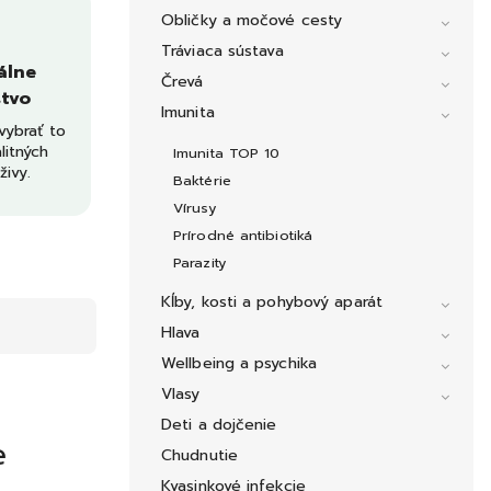
Obličky a močové cesty
Tráviaca sústava
álne
Črevá
tvo
Imunita
ybrať to
litných
Imunita TOP 10
živy.
Baktérie
Vírusy
Prírodné antibiotiká
Parazity
Kĺby, kosti a pohybový aparát
Hlava
Wellbeing a psychika
Vlasy
Deti a dojčenie
e
Chudnutie
Kvasinkové infekcie