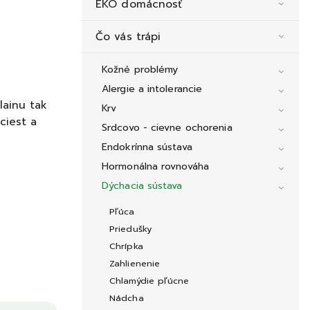
EKO domácnosť
Čo vás trápi
Kožné problémy
Alergie a intolerancie
lainu tak
Krv
ciest a
Srdcovo - cievne ochorenia
Endokrínna sústava
Hormonálna rovnováha
Dýchacia sústava
Pľúca
Priedušky
Chrípka
Zahlienenie
Chlamýdie pľúcne
Nádcha