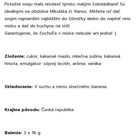
Potešte svoju malú ratolesť týmito malými čokoládkami! Sú
ideálnymi na obdobie Mikuláša či Vianoc. Môžete isť dať
svojim najmenším najbližším do čižmičky alebo do naplniť nimi
misku a dať do kuchyne na stôl.
Garantujeme, že čochvíľa v miske nebude ani jedna! :)
Zloženie:
cukor, kakaové maslo, mliečna sušina, kakaová
hmota, emulgátor: sójový lecitín, aróma: vanilka
Skladovanie:
V suchu a mimo slnečného žiarenia.
Krajina pôvodu:
Česká republika
Balenie:
3 x 18 g