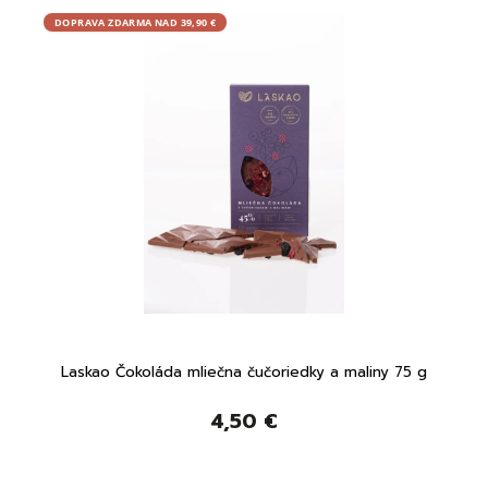
DOPRAVA ZDARMA NAD 39,90 €
DOPRA
VEGA
Laskao Čokoláda mliečna čučoriedky a maliny 75 g
Viv
4,50 €