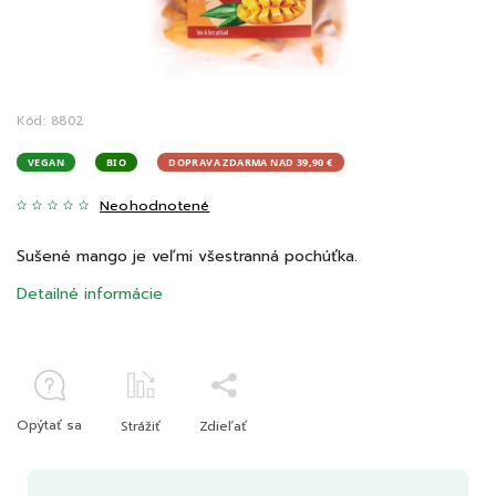
Kód:
8802
VEGAN
BIO
DOPRAVA ZDARMA NAD 39,90 €
Neohodnotené
Sušené mango je veľmi všestranná pochúťka.
Detailné informácie
Opýtať sa
Strážiť
Zdieľať