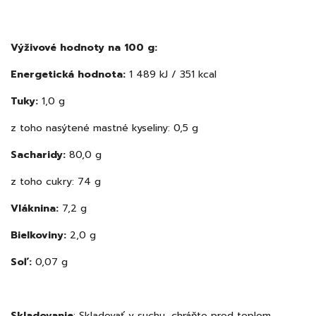
Výživové hodnoty na 100 g:
Energetická hodnota:
1 489 kJ / 351 kcal
Tuky:
1,0 g
z toho nasýtené mastné kyseliny: 0,5 g
Sacharidy:
80,0 g
z toho cukry: 74 g
Vláknina:
7,2 g
Bielkoviny:
2,0 g
Soľ:
0,07 g
Skladovanie
: Skladovať v suchu, chráňte pred teplom.