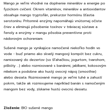
Mango je veľmi vhodné na doplnenie minerálov a energie po
fyzickom cvičení. Okrem vitamínov, minerálov a antioxidantov
obsahuje mango tryptofán, prekurzor hormónu šťastia
serotonínu. Prítomné enzýmy napomáhajú vnútornej očiste
čriev a eliminujú pôsobenie toxínov v tráviacej sústave a
fenoly a enzýmy v mangu pôsobia preventívne proti
nádorovým ochoreniam.
Sušené mango je vynikajúce namočené niekoľko hodín vo
vode - buď priamo ako skvelý mangový kompót bez cukru,
namixovaný do dezertov (so šľahačkou, jogurtom, tvarohom,
piškóty ...) alebo rozmixované s banánmi, jablkami, kokosovým
mliekom a podobne ako hustý ovocný nápoj (smoothie)
alebo desiata. Rozmixované mango je veľmi tuhé a zahustí
pokrm, takže ak rozmixujeme napríklad banán s namočeným
mangom bez vody, získame hustú ovocnú desiatu.
Zloženie:
BIO sušené mango