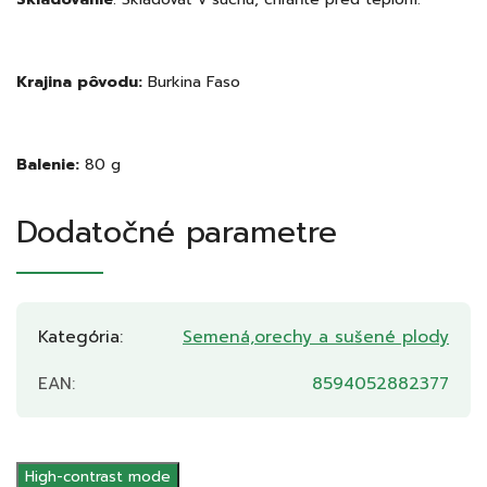
Krajina pôvodu:
Burkina Faso
Balenie:
80 g
Dodatočné parametre
Kategória
:
Semená,orechy a sušené plody
EAN
:
8594052882377
High-contrast mode