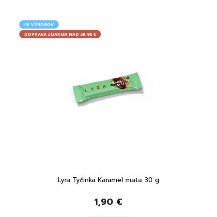
SK VÝROBOK
SK V
DOPRAVA ZDARMA NAD 39,90 €
DOPRA
Lyra Tyčinka Karamel mäta 30 g
L
1,90 €