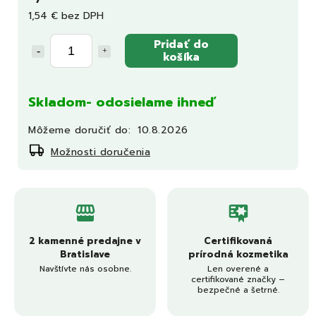
1,54 € bez DPH
Pridať do
košíka
Skladom- odosielame ihneď
Môžeme doručiť do:
10.8.2026
Možnosti doručenia
2 kamenné predajne v
Certifikovaná
Bratislave
prírodná kozmetika
Navštívte nás osobne.
Len overené a
certifikované značky –
bezpečné a šetrné.