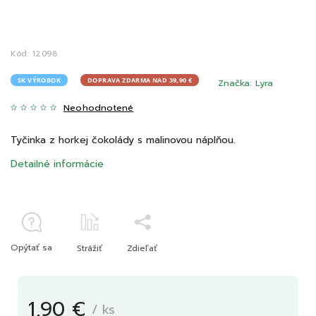
Kód:
12098
SK VÝROBOK
DOPRAVA ZDARMA NAD 39,90 €
Značka:
Lyra
Neohodnotené
Tyčinka z horkej čokolády s malinovou náplňou.
Detailné informácie
Opýtať sa
Strážiť
Zdieľať
1,90 €
/ ks