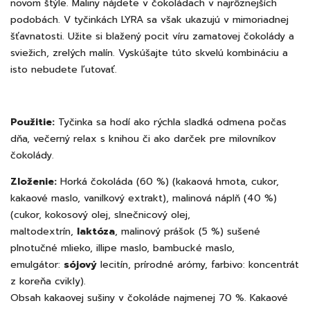
novom štýle. Maliny nájdete v čokoládach v najrôznejších
podobách. V tyčinkách LYRA sa však ukazujú v mimoriadnej
šťavnatosti. Užite si blažený pocit víru zamatovej čokolády a
sviežich, zrelých malín. Vyskúšajte túto skvelú kombináciu a
isto nebudete ľutovať.
Použitie:
Tyčinka sa hodí ako rýchla sladká odmena počas
dňa, večerný relax s knihou či ako darček pre milovníkov
čokolády.
Zloženie:
Horká čokoláda (60 %) (kakaová hmota, cukor,
kakaové maslo, vanilkový extrakt), malinová náplň (40 %)
(cukor, kokosový olej, slnečnicový olej,
maltodextrín,
laktóza
, malinový prášok (5 %) sušené
plnotučné mlieko, illipe maslo, bambucké maslo,
emulgátor:
sójový
lecitín, prírodné arómy, farbivo: koncentrát
z koreňa cvikly).
Obsah kakaovej sušiny v čokoláde najmenej 70 %.
Kakaové