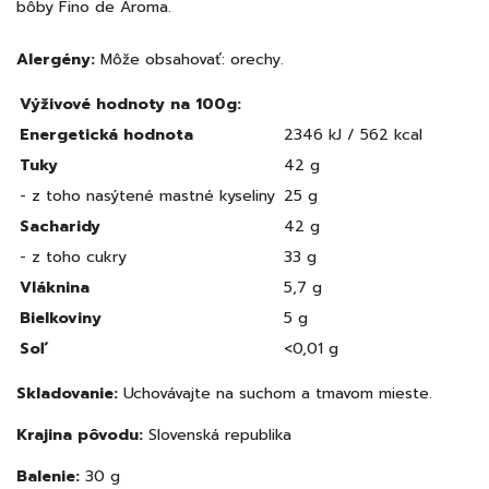
bôby Fino de Aroma.
Alergény:
Môže obsahovať: orechy.
Výživové hodnoty na 100g:
Energetická hodnota
2346 kJ / 562 kcal
Tuky
42 g
- z toho nasýtené mastné kyseliny
25 g
Sacharidy
42 g
- z toho cukry
33 g
Vláknina
5,7 g
Bielkoviny
5 g
Soľ
<0,01 g
Skladovanie:
Uchovávajte na suchom a tmavom mieste.
Krajina pôvodu:
Slovenská republika
Balenie:
30 g