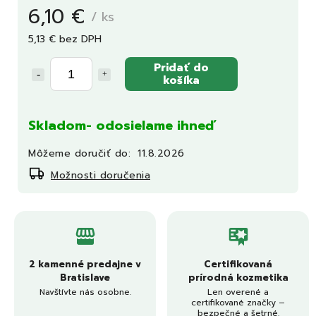
6,10 €
/ ks
5,13 € bez DPH
Pridať do
košíka
Skladom- odosielame ihneď
Môžeme doručiť do:
11.8.2026
Možnosti doručenia
2 kamenné predajne v
Certifikovaná
Bratislave
prírodná kozmetika
Navštívte nás osobne.
Len overené a
certifikované značky –
bezpečné a šetrné.