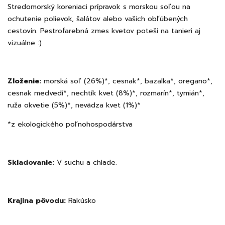
Stredomorský koreniaci prípravok s morskou soľou na
ochutenie polievok, šalátov alebo vašich obľúbených
cestovín. Pestrofarebná zmes kvetov poteší na tanieri aj
vizuálne :)
Zloženie:
morská soľ (26%)*, cesnak*, bazalka*, oregano*,
cesnak medvedí*, nechtík kvet (8%)*, rozmarín*, tymián*,
ruža okvetie (5%)*, nevädza kvet (1%)*
*z ekologického poľnohospodárstva
Skladovanie:
V suchu a chlade.
Krajina pôvodu:
Rakúsko