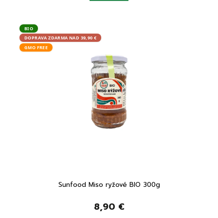
BIO
BEZ L
DOPRAVA ZDARMA NAD 39,90 €
DOPRA
GMO FREE
VEGA
Sunfood Miso ryžové BIO 300g
8,90 €