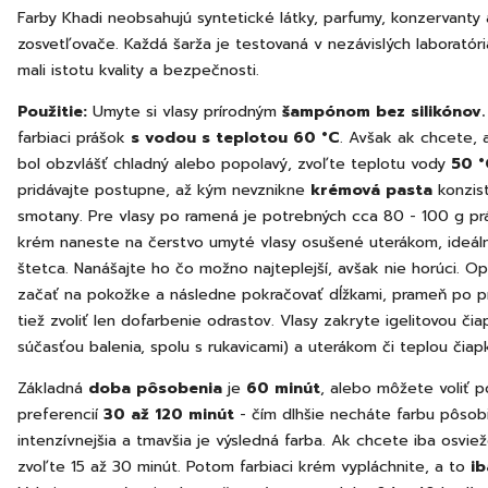
Farby Khadi neobsahujú syntetické látky, parfumy, konzervanty
zosvetľovače. Každá šarža je testovaná v nezávislých laboratóri
mali istotu kvality a bezpečnosti.
Použitie:
Umyte si vlasy prírodným
šampónom bez silikónov
farbiaci prášok
s vodou s teplotou 60 °C
. Avšak ak chcete, 
bol obzvlášť chladný alebo popolavý, zvoľte teplotu vody
50 °
pridávajte postupne, až kým nevznikne
krémová pasta
konzis
smotany. Pre vlasy po ramená je potrebných cca 80 - 100 g prá
krém naneste na čerstvo umyté vlasy osušené uterákom, ideá
štetca. Nanášajte ho čo možno najteplejší, avšak nie horúci. Op
začať na pokožke a následne pokračovať dĺžkami, prameň po p
tiež zvoliť len dofarbenie odrastov. Vlasy zakryte igelitovou čia
súčasťou balenia, spolu s rukavicami) a uterákom či teplou čiap
Základná
doba pôsobenia
je
60 minút
, alebo môžete voliť p
preferencií
30 až 120 minút
- čím dlhšie necháte farbu pôsob
intenzívnejšia a tmavšia je výsledná farba. Ak chcete iba osviež
zvoľte 15 až 30 minút. Potom farbiaci krém vypláchnite, a to
i