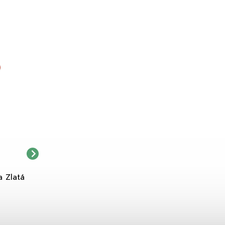
DOPRAVA ZDARMA NAD 39,90 €
DOPRAVA ZDARMA NAD 39,90 
VEGAN
VEGAN
a Zlatá
Khadi Rastlinná farba Berlin
Khadi Rastlinná 
blond 100g
Popolavohnedá
12,90 €
12,90 €