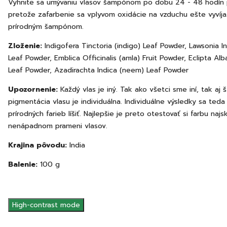
Vyhnite sa umývaniu vlasov šampónom po dobu 24 - 48 hodín p
pretože zafarbenie sa vplyvom oxidácie na vzduchu ešte vyvíja
prírodným šampónom.
Zloženie:
Indigofera Tinctoria (indigo) Leaf Powder, Lawsonia I
Leaf Powder, Emblica Officinalis (amla) Fruit Powder, Eclipta Alba
Leaf Powder, Azadirachta Indica (neem) Leaf Powder
Upozornenie:
Každý vlas je iný. Tak ako všetci sme iní, tak aj š
pigmentácia vlasu je individuálna. Individuálne výsledky sa ted
prírodných farieb líšiť. Najlepšie je preto otestovať si farbu najs
nenápadnom prameni vlasov.
Krajina pôvodu:
India
Balenie:
100 g
High-contrast mode