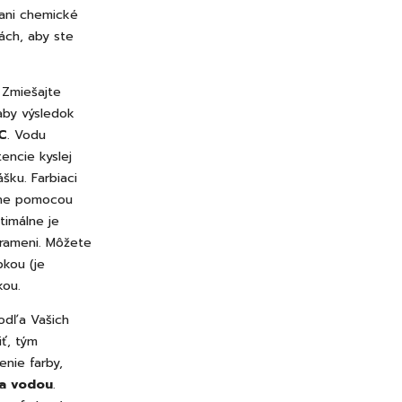
 ani chemické
ách, aby ste
.
Zmiešajte
aby výsledok
C
. Vodu
tencie kyslej
šku. Farbiaci
lne pomocou
timálne je
rameni. Môžete
pkou (je
kou.
odľa Vašich
iť, tým
enie farby,
ba vodou
.