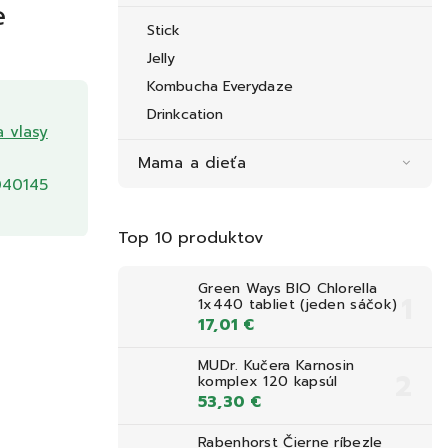
e
Stick
Jelly
Kombucha Everydaze
Drinkcation
a vlasy
Mama a dieťa
40145
Top 10 produktov
Green Ways BIO Chlorella
1x440 tabliet (jeden sáčok)
17,01 €
MUDr. Kučera Karnosin
komplex 120 kapsúl
53,30 €
Rabenhorst Čierne ríbezle