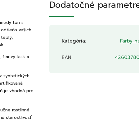
Dodatočné parametr
hnedý tón s
 odtieňa vašich
 teplý,
Kategória
:
Farby n
sk.
žiarivý lesk a
EAN
:
42603780
z syntetických
rtifikovaná
ň je vhodná pre
lučne rastlinné
nú starostlivosť