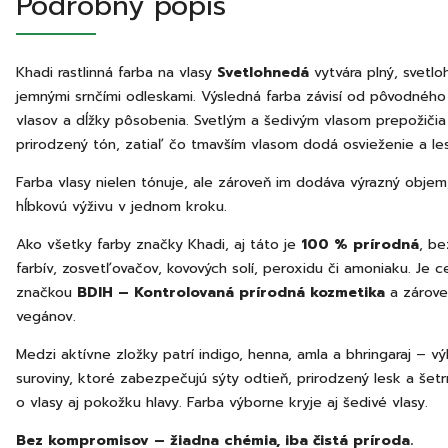
Podrobný popis
Khadi rastlinná farba na vlasy
Svetlohnedá
vytvára plný, svetlo
jemnými srnčími odleskami. Výsledná farba závisí od pôvodného
vlasov a dĺžky pôsobenia. Svetlým a šedivým vlasom prepožičia
prirodzený tón, zatiaľ čo tmavším vlasom dodá osvieženie a le
Farba vlasy nielen tónuje, ale zároveň im dodáva výrazný objem, 
hĺbkovú výživu v jednom kroku.
Ako všetky farby značky Khadi, aj táto je
100 % prírodná
, be
farbív, zosvetľovačov, kovových solí, peroxidu či amoniaku. Je ce
značkou
BDIH – Kontrolovaná prírodná kozmetika
a zárove
vegánov.
Medzi aktívne zložky patrí indigo, henna, amla a bhringaraj – vý
suroviny, ktoré zabezpečujú sýty odtieň, prirodzený lesk a šetr
o vlasy aj pokožku hlavy. Farba výborne kryje aj šedivé vlasy.
Bez kompromisov – žiadna chémia, iba čistá príroda.