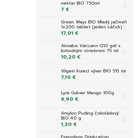
nektar BIO 750ml
7 €
Green Ways BIO Mladý jačmeň
1x200 tabliet (jeden sáčok)
17,01 €
Annabis Varicann Q10 gél s
koloidným striebrom 75 ml
10,20 €
Vilgain Kurací vývar BIO 515 ml
7,10 €
Lyra Guliver Mango 100g
6,90 €
Amylon Puding čokoládový
BIO 40 g
1,30 €
Everydaze Drinkcation