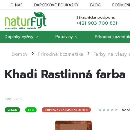
O NÁS
DARČEKOVÉ POUKÁŽKY
BLOG
PODMIEN
REKLAMÁCIE
MOJA OBJEDNÁVKA
Zákaznícka podpora:
+421 903 700 831
Doplnky výživy
Potraviny
Prírodná kozmeti
Domov
Prírodná kozmetika
Farby na vlasy
/
/
Khadi Rastlinná farba
Kód:
7218
Neo
VEGAN
ECO
DOPRAVA ZDARMA NAD 39,90 €