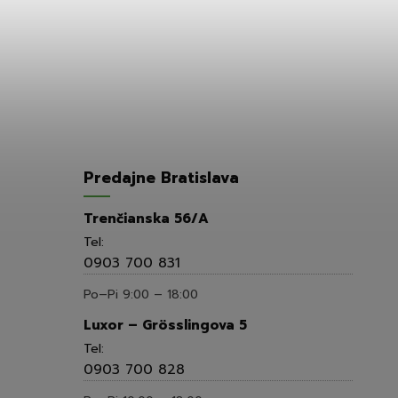
Predajne Bratislava
Trenčianska 56/A
Tel:
0903 700 831
Po–Pi 9:00 – 18:00
Luxor – Grösslingova 5
Tel:
0903 700 828