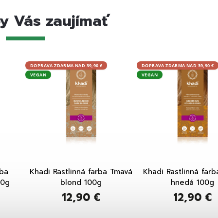
y Vás zaujímať
DOPRAVA ZDARMA NAD 39,90 €
DOPRAVA ZDARMA NAD 39,90 €
VEGAN
VEGAN
rba
Khadi Rastlinná farba Tmavá
Khadi Rastlinná farb
00g
blond 100g
hnedá 100g
12,90 €
12,90 €