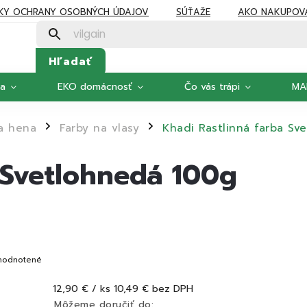
KY OCHRANY OSOBNÝCH ÚDAJOV
SÚŤAŽE
AKO NAKUPOV
Hľadať
ka
EKO domácnosť
Čo vás trápi
MA
 a hena
Farby na vlasy
Khadi Rastlinná farba Sv
/
/
 Svetlohnedá 100g
hodnotené
12,90 €
/ ks
10,49 € bez DPH
Môžeme doručiť do: