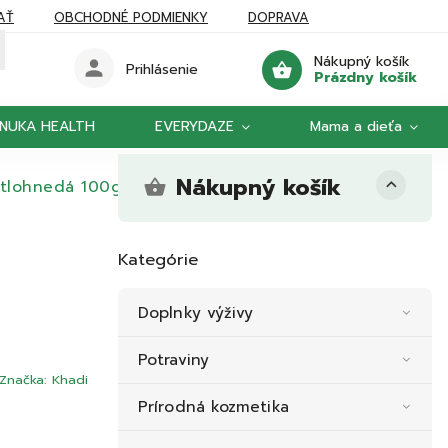
AŤ
OBCHODNÉ PODMIENKY
DOPRAVA
Nákupný košík
Prihlásenie
Prázdny košík
NUKA HEALTH
EVERYDAZE
Mama a dieťa
Nákupný košík
etlohnedá 100g
Kategórie
Doplnky výživy
Potraviny
Značka:
Khadi
Prírodná kozmetika