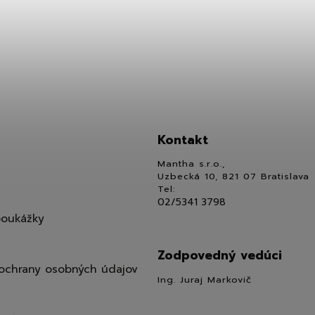
Kontakt
Mantha s.r.o.,
Uzbecká 10, 821 07 Bratislava
Tel:
02/5341 3798
poukážky
Zodpovedný vedúci
ochrany osobných údajov
Ing. Juraj Markovič