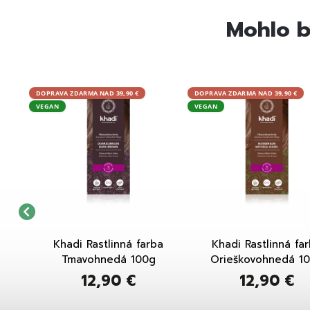
Mohlo b
DOPRAVA ZDARMA NAD 39,90 €
DOPRAVA ZDARMA NAD 39,90 €
VEGAN
VEGAN
tredná
Khadi Rastlinná farba
Khadi Rastlinná fa
Tmavohnedá 100g
Orieškovohnedá 1
12,90 €
12,90 €