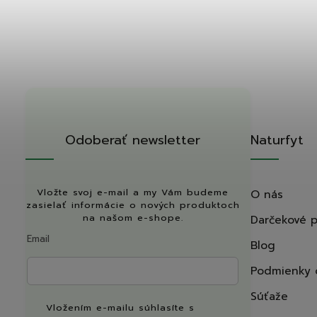
Odoberať newsletter
Naturfyt
Vložte svoj e-mail a my Vám budeme
O nás
zasielať informácie o nových produktoch
na našom e-shope.
Darčekové 
Email
Blog
Podmienky 
Súťaže
Vložením e-mailu súhlasíte s