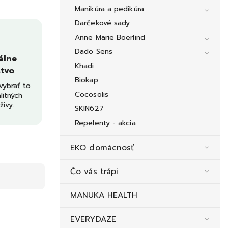
Manikúra a pedikúra
Darčekové sady
Anne Marie Boerlind
Dado Sens
álne
Khadi
tvo
Biokap
ybrať to
Cocosolis
litných
živy.
SKIN627
Repelenty - akcia
EKO domácnosť
Čo vás trápi
MANUKA HEALTH
EVERYDAZE