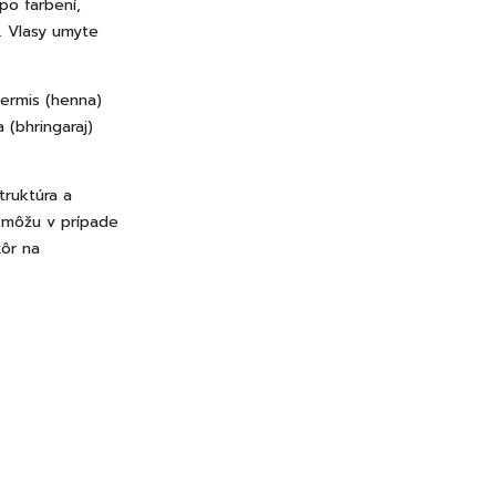
o farbení,
. Vlasy umyte
nermis (henna)
 (bhringaraj)
truktúra a
a môžu v prípade
kôr na