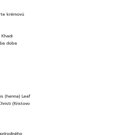
orte krémovú
 Khadi
šia doba
is (henna) Leaf
risti (Kristovo
 prírodného