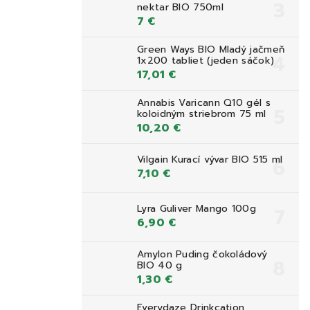
nektar BIO 750ml
7 €
Green Ways BIO Mladý jačmeň
1x200 tabliet (jeden sáčok)
17,01 €
Annabis Varicann Q10 gél s
koloidným striebrom 75 ml
10,20 €
Vilgain Kurací vývar BIO 515 ml
7,10 €
Lyra Guliver Mango 100g
6,90 €
Amylon Puding čokoládový
BIO 40 g
1,30 €
Everydaze Drinkcation