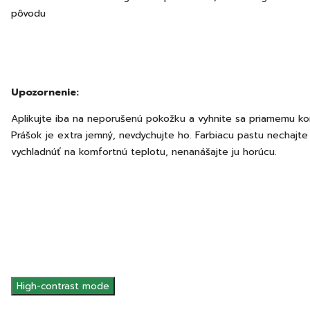
pôvodu
Upozornenie:
Aplikujte iba na neporušenú pokožku a vyhnite sa priamemu ko
Prášok je extra jemný, nevdychujte ho. Farbiacu pastu nechajte
vychladnúť na komfortnú teplotu, nenanášajte ju horúcu.
High-contrast mode