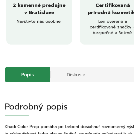
2 kamenné predajne
Certifikovaná
v Bratislave
prírodná kozmeti
Navštívte nás osobne.
Len overené a
certifikované značky 
bezpečné a šetrné.
Popis
Diskusia
Podrobný popis
Khadi Color Prep pomáha pri farbení dosiahnuť rovnomerný výs
je východisková farba vlasov šedivá, poprípade veľmi svetlá a