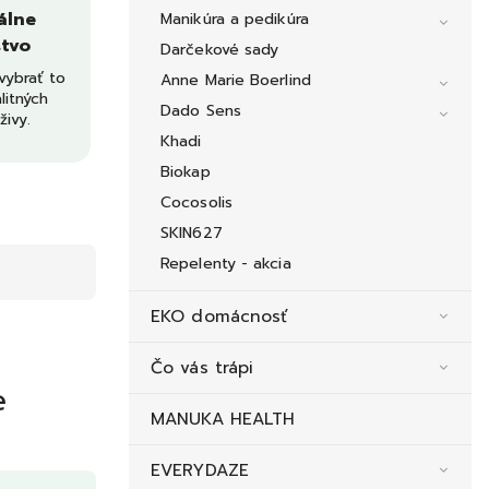
álne
Manikúra a pedikúra
tvo
Darčekové sady
ybrať to
Anne Marie Boerlind
litných
Dado Sens
živy.
Khadi
Biokap
Cocosolis
SKIN627
Repelenty - akcia
EKO domácnosť
Čo vás trápi
e
MANUKA HEALTH
EVERYDAZE