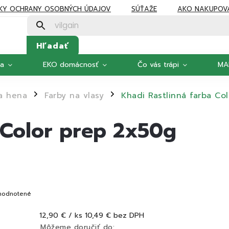
KY OCHRANY OSOBNÝCH ÚDAJOV
SÚŤAŽE
AKO NAKUPOV
Hľadať
ka
EKO domácnosť
Čo vás trápi
MA
 a hena
Farby na vlasy
Khadi Rastlinná farba Co
/
/
 Color prep 2x50g
hodnotené
12,90 €
/ ks
10,49 € bez DPH
Môžeme doručiť do: