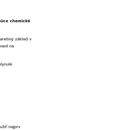
júce chemické
farebný základ v
avil na
plynulé
užiť najprv