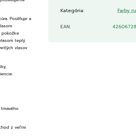
Kategória
:
Farby n
úra. Posilňuje a
lasom
EAN
:
42606728
j pokožke
vlasom teplý
vetlých vlasov
tky,
iencie.
u tmavého
echod z veľmi