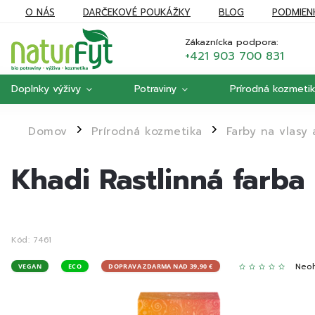
O NÁS
DARČEKOVÉ POUKÁŽKY
BLOG
PODMIEN
REKLAMÁCIE
MOJA OBJEDNÁVKA
Zákaznícka podpora:
+421 903 700 831
Doplnky výživy
Potraviny
Prírodná kozmeti
Domov
Prírodná kozmetika
Farby na vlasy
/
/
Khadi Rastlinná farba
Kód:
7461
Neo
VEGAN
ECO
DOPRAVA ZDARMA NAD 39,90 €