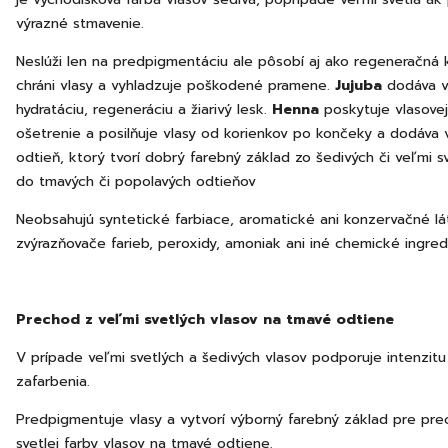
výrazné stmavenie.
Neslúži len na predpigmentáciu ale pôsobí aj ako regeneračná k
chráni vlasy a vyhladzuje poškodené pramene.
Jujuba
dodáva v
hydratáciu, regeneráciu a žiarivý lesk.
Henna
poskytuje vlasove
ošetrenie a posilňuje vlasy od korienkov po končeky a dodáva 
odtieň, ktorý tvorí dobrý farebný základ zo šedivých či veľmi s
do tmavých či popolavých odtieňov
Neobsahujú syntetické farbiace, aromatické ani konzervačné lá
zvýrazňovače farieb, peroxidy, amoniak ani iné chemické ingred
Prechod z veľmi svetlých vlasov na tmavé odtiene
V prípade veľmi svetlých a šedivých vlasov podporuje intenzit
zafarbenia.
Predpigmentuje vlasy a vytvorí výborný farebný základ pre pr
svetlej farby vlasov na tmavé odtiene.