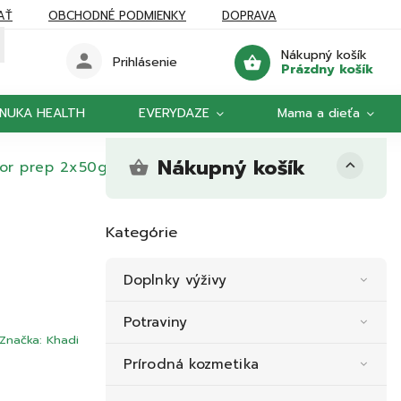
AŤ
OBCHODNÉ PODMIENKY
DOPRAVA
Nákupný košík
Prihlásenie
Prázdny košík
NUKA HEALTH
EVERYDAZE
Mama a dieťa
Nákupný košík
lor prep 2x50g
Kategórie
Doplnky výživy
Potraviny
Značka:
Khadi
Prírodná kozmetika