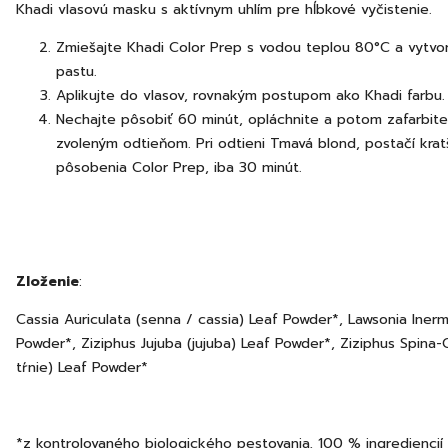
Khadi vlasovú masku s aktívnym uhlím pre hĺbkové vyčistenie.
Zmiešajte Khadi Color Prep s vodou teplou 80°C a vytv
pastu.
Aplikujte do vlasov, rovnakým postupom ako Khadi farbu.
Nechajte pôsobiť 60 minút, opláchnite a potom zafarbite
zvoleným odtieňom. Pri odtieni Tmavá blond, postačí krat
pôsobenia Color Prep, iba 30 minút.
Zloženie
:
Cassia Auriculata (senna / cassia) Leaf Powder*, Lawsonia Inerm
Powder*, Ziziphus Jujuba (jujuba) Leaf Powder*, Ziziphus Spina-Ch
tŕnie) Leaf Powder*
*z kontrolovaného biologického pestovania, 100 % ingrediencií