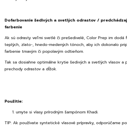
Dofarbovanie šedivých a svetlých odrastov
/ predchádza
farbenie
Ak sú odrasty veľmi svetlé či prešedivelé, Color Prep im dodá 
teplých, zlato-, hnedo-medených tónoch, aby ich dokonalo pripr
farbenie tmavým či popolavým odtieňom.
Tak sa dosiahne optimálne krytie šedivých a svetlých vlasov a 
prechody odrastov a dĺžok.
Použitie:
umyte si vlasy prírodným šampónom Khadi.
TIP: Ak používate syntetické vlasové prípravky, odporúčame po