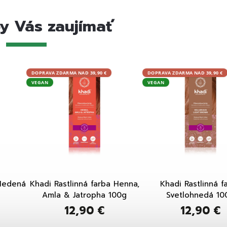
y Vás zaujímať
DOPRAVA ZDARMA NAD 39,90 €
DOPRAVA ZDARMA NAD 39,90 €
VEGAN
VEGAN
 Medená
Khadi Rastlinná farba Henna,
Khadi Rastlinná f
Amla & Jatropha 100g
Svetlohnedá 10
12,90 €
12,90 €