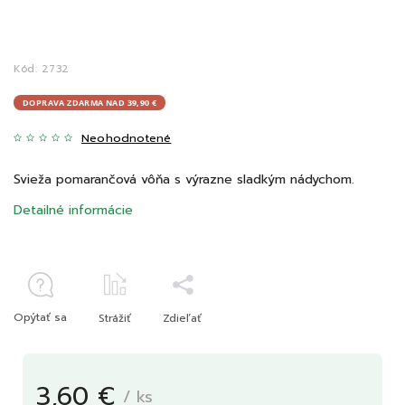
Kód:
2732
DOPRAVA ZDARMA NAD 39,90 €
Neohodnotené
Svieža pomarančová vôňa s výrazne sladkým nádychom.
Detailné informácie
Opýtať sa
Strážiť
Zdieľať
3,60 €
/ ks