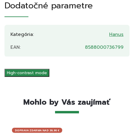
Dodatočné parametre
Kategória
:
Hanus
EAN
:
8588000736799
High-contrast mode
Mohlo by Vás zaujímať
DOPRAVA ZDARMA NAD 39,90 €
DOPRA