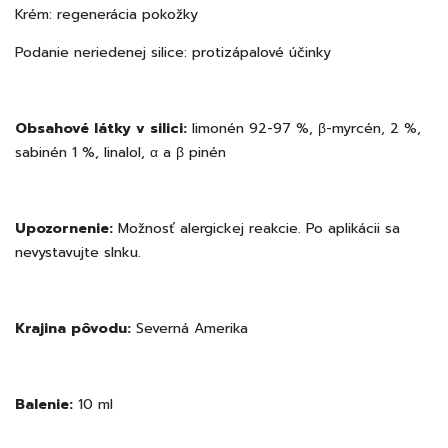
Krém: regenerácia pokožky
Podanie neriedenej silice: protizápalové účinky
Obsahové látky v silici:
limonén 92-97 %, β-myrcén, 2 %,
sabinén 1 %, linalol, α a β pinén
Upozornenie:
Možnosť alergickej reakcie. Po aplikácii sa
nevystavujte slnku.
Krajina pôvodu:
Severná Amerika
Balenie:
10 ml