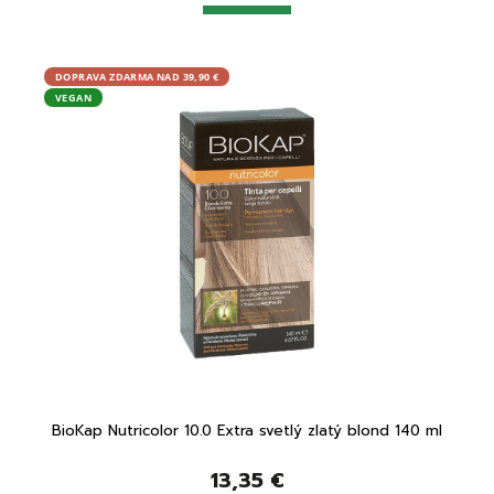
DOPRAVA ZDARMA NAD 39,90 €
DOPRA
VEGAN
VEGA
lond
BioKap Nutricolor 10.0 Extra svetlý zlatý blond 140 ml
BioKa
13,35 €