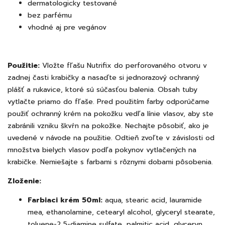
dermatologicky testované
bez parfému
vhodné aj pre vegánov
Použitie:
Vložte fľašu Nutrifix do perforovaného otvoru v
zadnej časti krabičky a nasaďte si jednorazový ochranný
plášť a rukavice, ktoré sú súčasťou balenia. Obsah tuby
vytlačte priamo do fľaše. Pred použitím farby odporúčame
použiť ochranný krém na pokožku vedľa línie vlasov, aby ste
zabránili vzniku škvŕn na pokožke. Nechajte pôsobiť, ako je
uvedené v návode na použitie. Odtieň zvoľte v závislosti od
množstva bielych vlasov podľa pokynov vytlačených na
krabičke. Nemiešajte s farbami s rôznymi dobami pôsobenia.
Zloženie:
Farbiaci krém 50ml:
aqua, stearic acid, lauramide
mea, ethanolamine, cetearyl alcohol, glyceryl stearate,
toluene-2,5-diamine sulfate, palmitic acid, glyceryn,