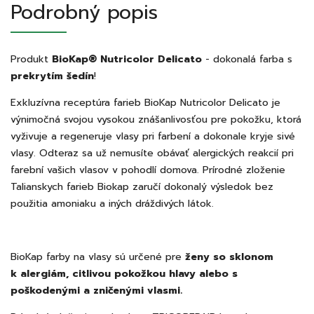
Podrobný popis
Produkt
BioKap® Nutricolor Delicato
- dokonalá farba s
prekrytím šedín
!
Exkluzívna receptúra farieb BioKap Nutricolor Delicato je
výnimočná svojou vysokou znášanlivosťou pre pokožku, ktorá
vyživuje a regeneruje vlasy pri farbení a dokonale kryje sivé
vlasy. Odteraz sa už nemusíte obávať alergických reakcií pri
farební vašich vlasov v pohodlí domova. Prírodné zloženie
Talianskych farieb Biokap zaručí dokonalý výsledok bez
použitia amoniaku a iných dráždivých látok.
BioKap farby na vlasy sú určené pre
ženy so sklonom
k alergiám, citlivou pokožkou hlavy alebo s
poškodenými a zničenými vlasmi.