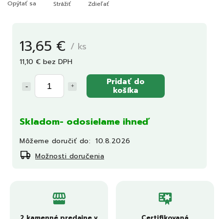
Opýtať sa
Strážiť
Zdieľať
13,65 €
/ ks
11,10 € bez DPH
Pridať do
košíka
Skladom- odosielame ihneď
Môžeme doručiť do:
10.8.2026
Možnosti doručenia
2 kamenné predajne v
Certifikovaná