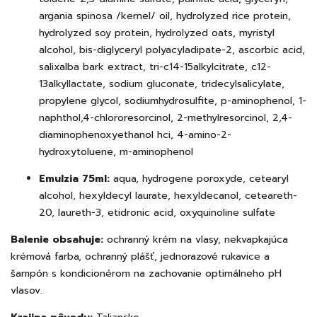
argania spinosa /kernel/ oil, hydrolyzed rice protein,
hydrolyzed soy protein, hydrolyzed oats, myristyl
alcohol, bis-diglyceryl polyacyladipate-2, ascorbic acid,
salixalba bark extract, tri-c14-15alkylcitrate, c12-
13alkyllactate, sodium gluconate, tridecylsalicylate,
propylene glycol, sodiumhydrosulfite, p-aminophenol, 1-
naphthol,4-chlororesorcinol, 2-methylresorcinol, 2,4-
diaminophenoxyethanol hci, 4-amino-2-
hydroxytoluene, m-aminophenol
Emulzia 75ml:
aqua, hydrogene poroxyde, cetearyl
alcohol, hexyldecyl laurate, hexyldecanol, ceteareth-
20, laureth-3, etidronic acid, oxyquinoline sulfate
Balenie obsahuje:
ochranný krém na vlasy, nekvapkajúca
krémová farba, ochranný plášť, jednorazové rukavice a
šampón s kondicionérom na zachovanie optimálneho pH
vlasov.