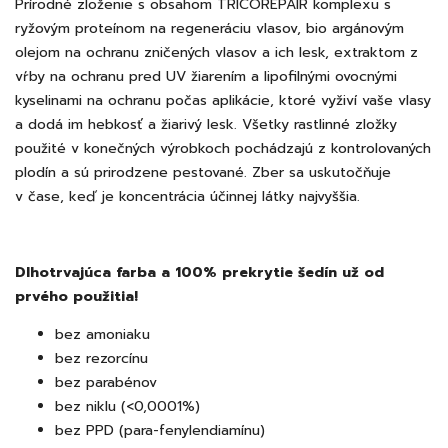
Prírodné zloženie s obsahom TRICOREPAIR komplexu s
ryžovým proteínom na regeneráciu vlasov, bio argánovým
olejom na ochranu zničených vlasov a ich lesk, extraktom z
vŕby na ochranu pred UV žiarením a lipofilnými ovocnými
kyselinami na ochranu počas aplikácie, ktoré vyživí vaše vlasy
a dodá im hebkosť a žiarivý lesk. Všetky rastlinné zložky
použité v konečných výrobkoch pochádzajú z kontrolovaných
plodín a sú prirodzene pestované. Zber sa uskutočňuje
v čase, keď je koncentrácia účinnej látky najvyššia.
Dlhotrvajúca farba a 100% prekrytie šedín už od
prvého použitia!
bez amoniaku
bez rezorcínu
bez parabénov
bez niklu (<0,0001%)
bez PPD (para-fenylendiamínu)