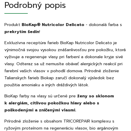
Podrobný popis
Produkt
BioKap® Nutricolor Delicato
- dokonalá farba s
prekrytím šedín
!
Exkluzívna receptúra farieb BioKap Nutricolor Delicato je
výnimočná svojou vysokou znášanlivosťou pre pokožku, ktorá
vyživuje a regeneruje vlasy pri farbení a dokonale kryje sivé
vlasy. Odteraz sa už nemusíte obávať alergických reakcií pri
farební vašich vlasov v pohodlí domova. Prírodné zloženie
Talianskych farieb Biokap zaručí dokonalý výsledok bez
použitia amoniaku a iných dráždivých látok.
BioKap farby na vlasy sú určené pre
ženy so sklonom
k alergiám, citlivou pokožkou hlavy alebo s
poškodenými a zničenými vlasmi.
Prírodné zloženie s obsahom TRICOREPAIR komplexu s
ryžovým proteínom na regeneráciu vlasov, bio argánovým