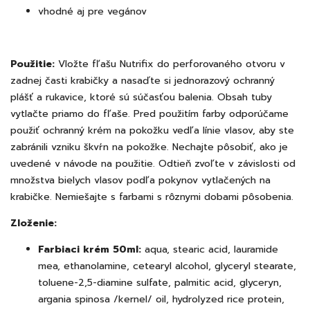
vhodné aj pre vegánov
Použitie:
Vložte fľašu Nutrifix do perforovaného otvoru v
zadnej časti krabičky a nasaďte si jednorazový ochranný
plášť a rukavice, ktoré sú súčasťou balenia. Obsah tuby
vytlačte priamo do fľaše. Pred použitím farby odporúčame
použiť ochranný krém na pokožku vedľa línie vlasov, aby ste
zabránili vzniku škvŕn na pokožke. Nechajte pôsobiť, ako je
uvedené v návode na použitie. Odtieň zvoľte v závislosti od
množstva bielych vlasov podľa pokynov vytlačených na
krabičke. Nemiešajte s farbami s rôznymi dobami pôsobenia.
Zloženie:
Farbiaci krém 50ml:
aqua, stearic acid, lauramide
mea, ethanolamine, cetearyl alcohol, glyceryl stearate,
toluene-2,5-diamine sulfate, palmitic acid, glyceryn,
argania spinosa /kernel/ oil, hydrolyzed rice protein,