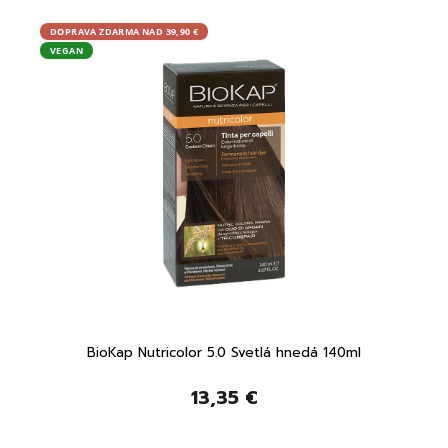
DOPRAVA ZDARMA NAD 39,90 €
DOPRA
VEGAN
VEGA
BioKap Nutricolor 5.0 Svetlá hnedá 140ml
BioK
13,35 €