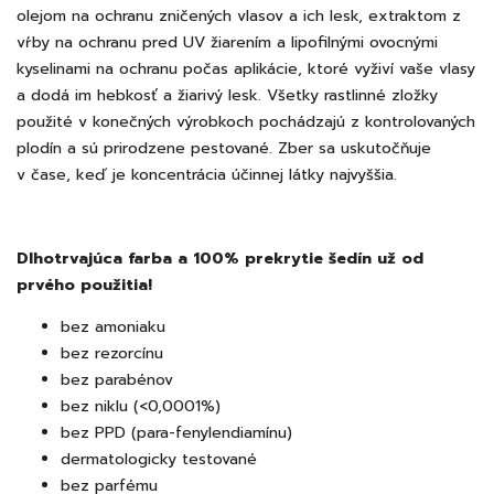
olejom na ochranu zničených vlasov a ich lesk, extraktom z
vŕby na ochranu pred UV žiarením a lipofilnými ovocnými
kyselinami na ochranu počas aplikácie, ktoré vyživí vaše vlasy
a dodá im hebkosť a žiarivý lesk. Všetky rastlinné zložky
použité v konečných výrobkoch pochádzajú z kontrolovaných
plodín a sú prirodzene pestované. Zber sa uskutočňuje
v čase, keď je koncentrácia účinnej látky najvyššia.
Dlhotrvajúca farba a 100% prekrytie šedín už od
prvého použitia!
bez amoniaku
bez rezorcínu
bez parabénov
bez niklu (<0,0001%)
bez PPD (para-fenylendiamínu)
dermatologicky testované
bez parfému