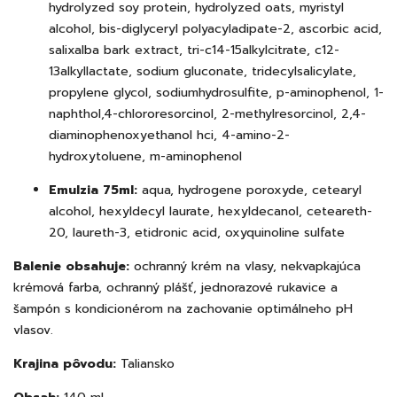
hydrolyzed soy protein, hydrolyzed oats, myristyl
alcohol, bis-diglyceryl polyacyladipate-2, ascorbic acid,
salixalba bark extract, tri-c14-15alkylcitrate, c12-
13alkyllactate, sodium gluconate, tridecylsalicylate,
propylene glycol, sodiumhydrosulfite, p-aminophenol, 1-
naphthol,4-chlororesorcinol, 2-methylresorcinol, 2,4-
diaminophenoxyethanol hci, 4-amino-2-
hydroxytoluene, m-aminophenol
Emulzia 75ml:
aqua, hydrogene poroxyde, cetearyl
alcohol, hexyldecyl laurate, hexyldecanol, ceteareth-
20, laureth-3, etidronic acid, oxyquinoline sulfate
Balenie obsahuje:
ochranný krém na vlasy, nekvapkajúca
krémová farba, ochranný plášť, jednorazové rukavice a
šampón s kondicionérom na zachovanie optimálneho pH
vlasov.
Krajina pôvodu:
Taliansko