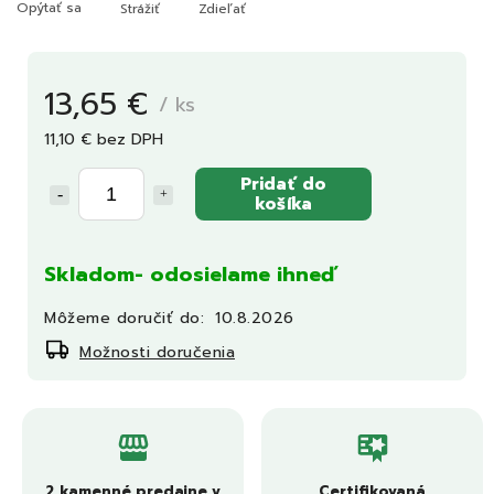
Opýtať sa
Strážiť
Zdieľať
13,65 €
/ ks
11,10 € bez DPH
Pridať do
košíka
Skladom- odosielame ihneď
Môžeme doručiť do:
10.8.2026
Možnosti doručenia
2 kamenné predajne v
Certifikovaná