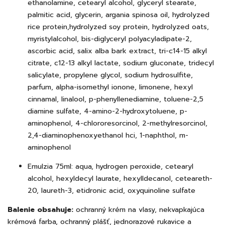
ethanolamine, cetearyl alcohol, glyceryl stearate,
palmitic acid, glycerin, argania spinosa oil, hydrolyzed
rice protein,hydrolyzed soy protein, hydrolyzed oats,
myristylalcohol, bis-diglyceryl polyacyladipate-2,
ascorbic acid, salix alba bark extract, tri-c14-15 alkyl
citrate, c12-13 alkyl lactate, sodium gluconate, tridecyl
salicylate, propylene glycol, sodium hydrosulfite,
parfum, alpha-isomethyl ionone, limonene, hexyl
cinnamal, linalool, p-phenyllenediamine, toluene-2,5
diamine sulfate, 4-amino-2-hydroxytoluene, p-
aminophenol, 4-chlororesorcinol, 2-methylresorcinol,
2,4-diaminophenoxyethanol hci, 1-naphthol, m-
aminophenol
Emulzia 75ml: aqua, hydrogen peroxide, cetearyl
alcohol, hexyldecyl laurate, hexylldecanol, ceteareth-
20, laureth-3, etidronic acid, oxyquinoline sulfate
Balenie obsahuje:
ochranný krém na vlasy, nekvapkajúca
krémová farba, ochranný plášť, jednorazové rukavice a