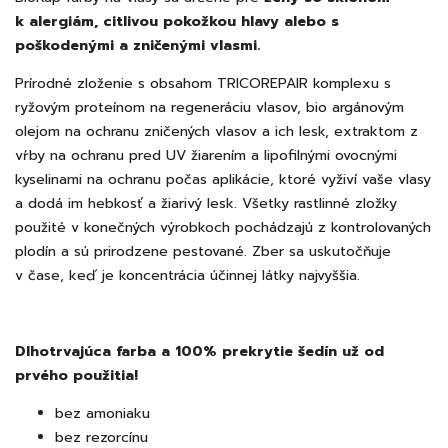
k alergiám, citlivou pokožkou hlavy alebo s
poškodenými a zničenými vlasmi.
Prírodné zloženie s obsahom TRICOREPAIR komplexu s
ryžovým proteínom na regeneráciu vlasov, bio argánovým
olejom na ochranu zničených vlasov a ich lesk, extraktom z
vŕby na ochranu pred UV žiarením a lipofilnými ovocnými
kyselinami na ochranu počas aplikácie, ktoré vyživí vaše vlasy
a dodá im hebkosť a žiarivý lesk. Všetky rastlinné zložky
použité v konečných výrobkoch pochádzajú z kontrolovaných
plodín a sú prirodzene pestované. Zber sa uskutočňuje
v čase, keď je koncentrácia účinnej látky najvyššia.
Dlhotrvajúca farba a 100% prekrytie šedín už od
prvého použitia!
bez amoniaku
bez rezorcínu