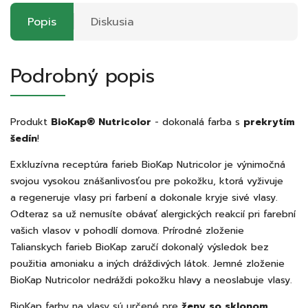
Popis
Diskusia
Podrobný popis
Produkt
BioKap® Nutricolor
- dokonalá farba s
prekrytím
šedín
!
Exkluzívna receptúra farieb BioKap Nutricolor je výnimočná
svojou vysokou znášanlivosťou pre pokožku, ktorá vyživuje
a regeneruje vlasy pri farbení a dokonale kryje sivé vlasy.
Odteraz sa už nemusíte obávať alergických reakcií pri farební
vašich vlasov v pohodlí domova. Prírodné zloženie
Talianskych farieb BioKap zaručí dokonalý výsledok bez
použitia amoniaku a iných dráždivých látok. Jemné zloženie
BioKap Nutricolor nedráždi pokožku hlavy a neoslabuje vlasy.
BioKap farby na vlasy sú určené pre
ženy so sklonom