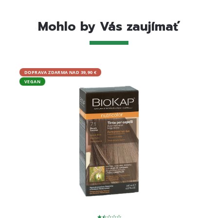
Mohlo by Vás zaujímať
DOPRAVA ZDARMA NAD 39,90 €
DOPRA
VEGAN
VEGA