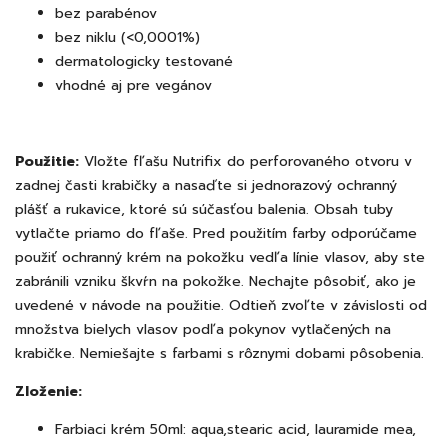
bez parabénov
bez niklu (<0,0001%)
dermatologicky testované
vhodné aj pre vegánov
Použitie:
Vložte fľašu Nutrifix do perforovaného otvoru v
zadnej časti krabičky a nasaďte si jednorazový ochranný
plášť a rukavice, ktoré sú súčasťou balenia. Obsah tuby
vytlačte priamo do fľaše. Pred použitím farby odporúčame
použiť ochranný krém na pokožku vedľa línie vlasov, aby ste
zabránili vzniku škvŕn na pokožke. Nechajte pôsobiť, ako je
uvedené v návode na použitie. Odtieň zvoľte v závislosti od
množstva bielych vlasov podľa pokynov vytlačených na
krabičke. Nemiešajte s farbami s rôznymi dobami pôsobenia.
Zloženie:
Farbiaci krém 50ml: aqua,stearic acid, lauramide mea,