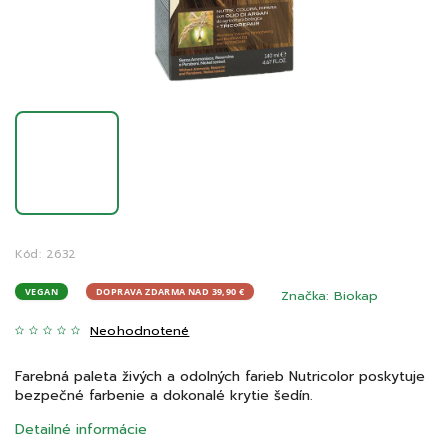
Kód:
2632
VEGAN
DOPRAVA ZDARMA NAD 39,90 €
Značka:
Biokap
Neohodnotené
Farebná paleta živých a odolných farieb Nutricolor poskytuje
bezpečné farbenie a dokonalé krytie šedín.
Detailné informácie