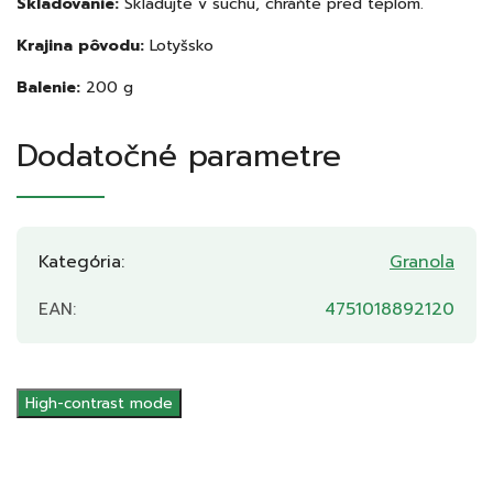
Skladovanie:
Skladujte v suchu, chráňte pred teplom.
Krajina pôvodu:
Lotyšsko
Balenie:
200
g
Dodatočné parametre
Kategória
:
Granola
EAN
:
4751018892120
High-contrast mode