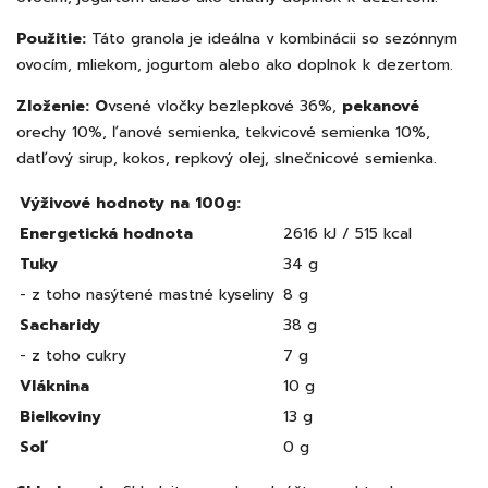
Použitie:
Táto granola je ideálna v kombinácii so sezónnym
ovocím, mliekom, jogurtom alebo ako doplnok k dezertom.
Zloženie: O
vsené
vločky bezlepkové 36%,
pekanové
orechy
10%, ľanové semienka, tekvicové semienka 10%,
datľový sirup, kokos, repkový olej, slnečnicové semienka.
Výživové hodnoty na 100g:
Energetická hodnota
2616 kJ / 515 kcal
Tuky
34 g
- z toho nasýtené mastné kyseliny
8 g
Sacharidy
38 g
- z toho cukry
7 g
Vláknina
10 g
Bielkoviny
13 g
Soľ
0 g