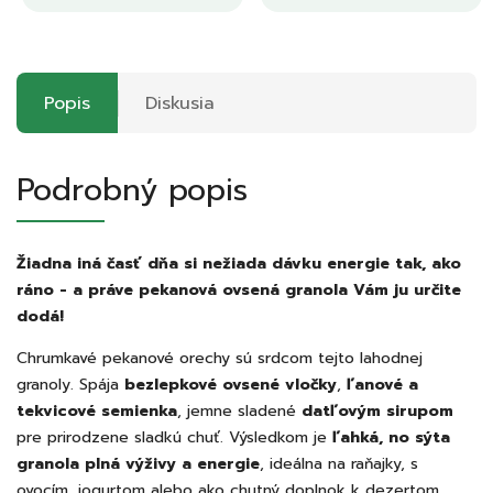
Popis
Diskusia
Podrobný popis
Žiadna iná časť dňa si nežiada dávku energie tak, ako
ráno - a práve pekanová ovsená granola Vám ju určite
dodá!
Chrumkavé pekanové orechy sú srdcom tejto lahodnej
granoly. Spája
bezlepkové ovsené vločky
,
ľanové a
tekvicové semienka
, jemne sladené
datľovým sirupom
pre prirodzene sladkú chuť. Výsledkom je
ľahká, no sýta
granola plná výživy a energie
, ideálna na raňajky, s
ovocím, jogurtom alebo ako chutný doplnok k dezertom.