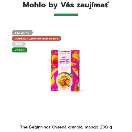
Mohlo by Vás zaujímať
BEZ LEPKU
BEZ L
DOPRAVA ZDARMA NAD 39,90 €
DOPRA
NOVÉ
VEGA
VEGAN
The Beginnings Ovsená granola, mango 200 g