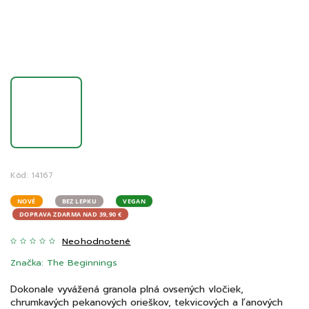
Kód:
14167
NOVÉ
BEZ LEPKU
VEGAN
DOPRAVA ZDARMA NAD 39,90 €
Neohodnotené
Značka:
The Beginnings
Dokonale vyvážená granola plná ovsených vločiek,
chrumkavých pekanových orieškov, tekvicových a ľanových