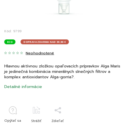
Kód:
9799
ECO
DOPRAVA ZDARMA NAD 39,90 €
Neohodnotené
Hlavnou aktívnou zložkou opaľovacích prípravkov Alga Maris
je jedinečná kombinácia minerálnych slnečných filtrov a
komplex antioxidantov Alga-gorria?.
Detailné informácie
Opýtať sa
Strážiť
Zdieľať