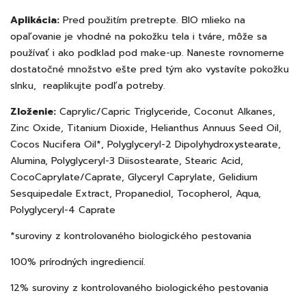
Aplikácia:
Pred použitím pretrepte. BIO mlieko na
opaľovanie je vhodné na pokožku tela i tváre, môže sa
používať i ako podklad pod make-up. Naneste rovnomerne
dostatočné množstvo ešte pred tým ako vystavíte pokožku
slnku, reaplikujte podľa potreby.
Zloženie:
Caprylic/Capric Triglyceride, Coconut Alkanes,
Zinc Oxide, Titanium Dioxide, Helianthus Annuus Seed Oil,
Cocos Nucifera Oil*, Polyglyceryl-2 Dipolyhydroxystearate,
Alumina, Polyglyceryl-3 Diisostearate, Stearic Acid,
CocoCaprylate/Caprate, Glyceryl Caprylate, Gelidium
Sesquipedale Extract, Propanediol, Tocopherol, Aqua,
Polyglyceryl-4 Caprate
*suroviny z kontrolovaného biologického pestovania
100% prírodných ingrediencií.
12% suroviny z kontrolovaného biologického pestovania