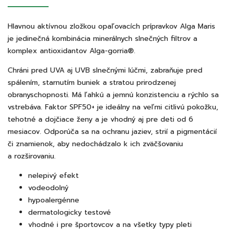
Hlavnou aktívnou zložkou opaľovacích prípravkov Alga Maris
je jedinečná kombinácia minerálnych slnečných filtrov a
komplex antioxidantov Alga-gorria®.
Chráni pred UVA aj UVB slnečnými lúčmi, zabraňuje pred
spálením, starnutím buniek a stratou prirodzenej
obranyschopnosti. Má ľahkú a jemnú konzistenciu a rýchlo sa
vstrebáva. Faktor SPF50+ je ideálny na veľmi citlivú pokožku,
tehotné a dojčiace ženy a je vhodný aj pre deti od 6
mesiacov. Odporúča sa na ochranu jaziev, strií a pigmentácií
či znamienok, aby nedochádzalo k ich zväčšovaniu
a rozširovaniu.
nelepivý efekt
vodeodolný
hypoalergénne
dermatologicky testové
vhodné i pre športovcov a na všetky typy pleti