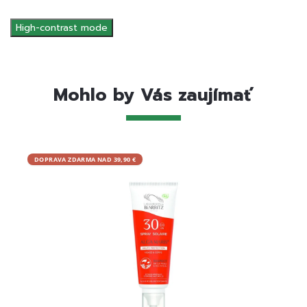
High-contrast mode
Mohlo by Vás zaujímať
DOPRAVA ZDARMA NAD 39,90 €
DOPRA