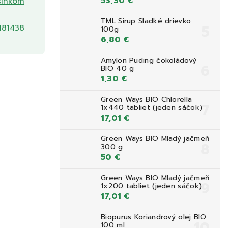
53,30 €
slnkom
TML Sirup Sladké drievko
481438
100g
6,80 €
Amylon Puding čokoládový
BIO 40 g
1,30 €
Green Ways BIO Chlorella
1x440 tabliet (jeden sáčok)
17,01 €
Green Ways BIO Mladý jačmeň
300 g
50 €
Green Ways BIO Mladý jačmeň
1x200 tabliet (jeden sáčok)
17,01 €
Biopurus Koriandrový olej BIO
100 ml