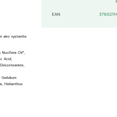
EAN
:
3760211
 ako vystavíte
 Nucifera Oil*,
c Acid,
 Diisostearate,
, Gelidium
e, Helianthus