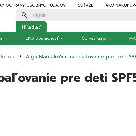
KY OCHRANY OSOBNÝCH ÚDAJOV
SÚŤAŽE
AKO NAKUPOV
Hľadať
ka
EKO domácnosť
Čo vás trápi
MA
slnkom
Alga Maris krém na opaľovanie pre deti SP
/
paľovanie pre deti SPF