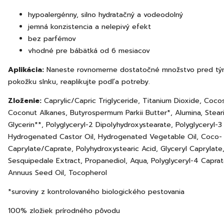
hypoalergénny, silno hydratačný a vodeodolný
jemná konzistencia a nelepivý efekt
bez parfémov
vhodné pre bábätká od 6 mesiacov
Aplikácia:
Naneste rovnomerne dostatočné množstvo pred tým
pokožku slnku, reaplikujte podľa potreby.
Zloženie:
Caprylic/Capric Triglyceride, Titanium Dioxide, Cocos
Coconut Alkanes, Butyrospermum Parkii Butter*, Alumina, Steari
Glycerin**, Polyglyceryl-2 Dipolyhydroxystearate, Polyglyceryl-3
Hydrogenated Castor Oil, Hydrogenated Vegetable Oil, Coco-
Caprylate/Caprate, Polyhydroxystearic Acid, Glyceryl Caprylate
Sesquipedale Extract, Propanediol, Aqua, Polyglyceryl-4 Caprat
Annuus Seed Oil, Tocopherol
*suroviny z kontrolovaného biologického pestovania
100% zložiek prírodného pôvodu