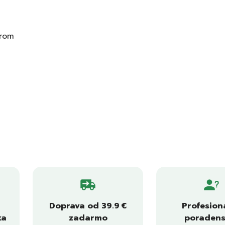
orom
Doprava od 39.9 €
Profesion
ka
zadarmo
poradens