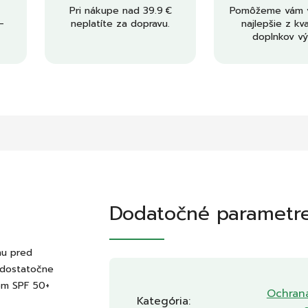
Pri nákupe nad 39.9 €
Pomôžeme vám v
–
neplatíte za dopravu.
najlepšie z kva
doplnkov vý
Dodatočné parametr
nu pred
e dostatočne
om SPF 50+
Ochran
Kategória
: