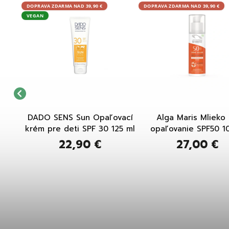
DOPRAVA ZDARMA NAD 39,90 €
DOPRAVA ZDARMA NAD 39,90 €
VEGAN
vací
DADO SENS Sun Opaľovací
Alga Maris Mlieko
5 ml
krém pre deti SPF 30 125 ml
opaľovanie SPF50 1
22,90 €
27,00 €