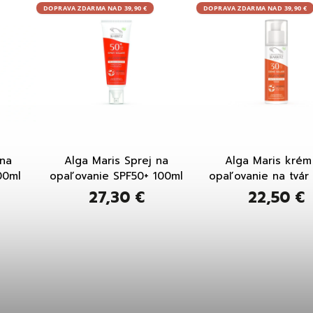
DOPRAVA ZDARMA NAD 39,90 €
DOPRAVA ZDARMA NAD 39,90 €
 na
Alga Maris Sprej na
Alga Maris krém
00ml
opaľovanie SPF50+ 100ml
opaľovanie na tvár
50ml
27,30 €
22,50 €