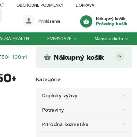
AŤ
OBCHODNÉ PODMIENKY
DOPRAVA
Nákupný košík
Prihlásenie
Prázdny košík
NUKA HEALTH
EVERYDAZE
Mama a dieťa
Nákupný košík
F50+ 100ml
50+
Kategórie
Doplnky výživy
Potraviny
Prírodná kozmetika