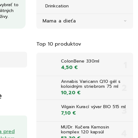
ybrať to
Drinkcation
litných
živy.
Mama a dieťa
Top 10 produktov
ColonBene 330ml
4,50 €
Annabis Varicann Q10 gél s
koloidným striebrom 75 ml
e
10,20 €
Vilgain Kurací vývar BIO 515 ml
7,10 €
MUDr. Kučera Karnosin
a pred
komplex 120 kapsúl