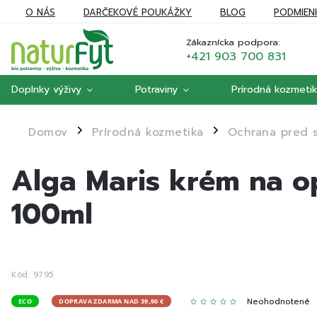
O NÁS
DARČEKOVÉ POUKÁŽKY
BLOG
PODMIEN
REKLAMÁCIE
MOJA OBJEDNÁVKA
Zákaznícka podpora:
+421 903 700 831
Doplnky výživy
Potraviny
Prírodná kozmeti
Domov
Prírodná kozmetika
Ochrana pred 
/
/
Alga Maris krém na o
100ml
Kód:
9795
Neohodnotené
ECO
DOPRAVA ZDARMA NAD 39,90 €