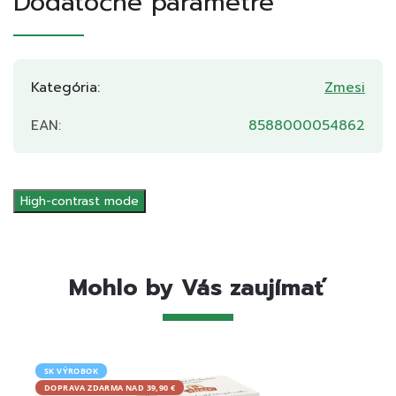
Dodatočné parametre
Kategória
:
Zmesi
EAN
:
8588000054862
High-contrast mode
Mohlo by Vás zaujímať
SK VÝROBOK
SK V
DOPRAVA ZDARMA NAD 39,90 €
DOPRA