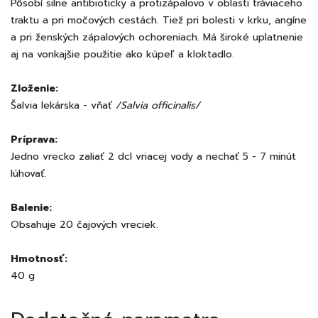
Pôsobí silne antibioticky a protizápalovo v oblasti tráviaceho
traktu a pri močových cestách. Tiež pri bolesti v krku, angíne
a pri ženských zápalových ochoreniach. Má široké uplatnenie
aj na vonkajšie použitie ako kúpeľ a kloktadlo.
Zloženie:
Šalvia lekárska - vňať
/Salvia officinalis/
Príprava:
Jedno vrecko zaliať 2 dcl vriacej vody a nechať 5 - 7 minút
lúhovať.
Balenie:
Obsahuje 20 čajových vreciek.
Hmotnosť:
40 g