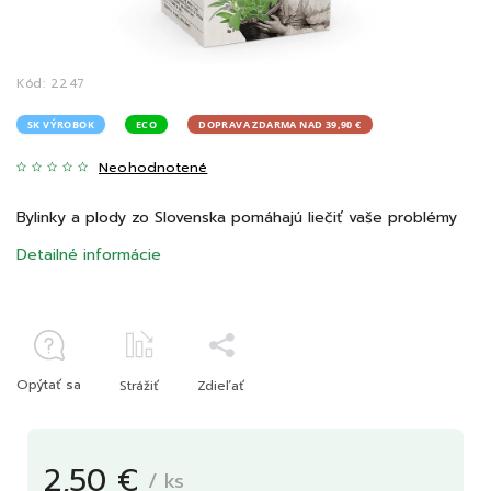
Kód:
2247
SK VÝROBOK
ECO
DOPRAVA ZDARMA NAD 39,90 €
Neohodnotené
Bylinky a plody zo Slovenska pomáhajú liečiť vaše problémy
Detailné informácie
Opýtať sa
Strážiť
Zdieľať
2,50 €
/ ks