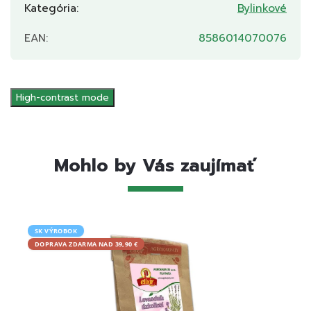
Kategória
:
Bylinkové
EAN
:
8586014070076
High-contrast mode
Mohlo by Vás zaujímať
SK VÝROBOK
SK V
DOPRAVA ZDARMA NAD 39,90 €
DOPRA