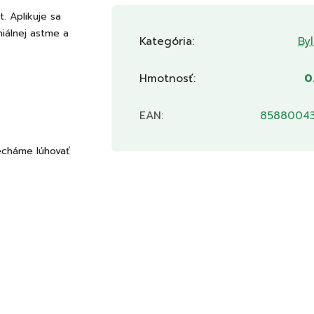
. Aplikuje sa
hiálnej astme a
Kategória
:
By
Hmotnosť
:
0
EAN
:
85880043
necháme lúhovať