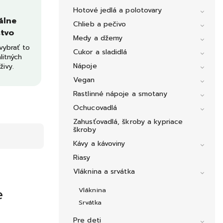
Hotové jedlá a polotovary
álne
Chlieb a pečivo
tvo
Medy a džemy
ybrať to
Cukor a sladidlá
litných
Nápoje
živy.
Vegan
Rastlinné nápoje a smotany
Ochucovadlá
Zahusťovadlá, škroby a kypriace
škroby
Kávy a kávoviny
Riasy
Vláknina a srvátka
e
Vláknina
Srvátka
Pre deti