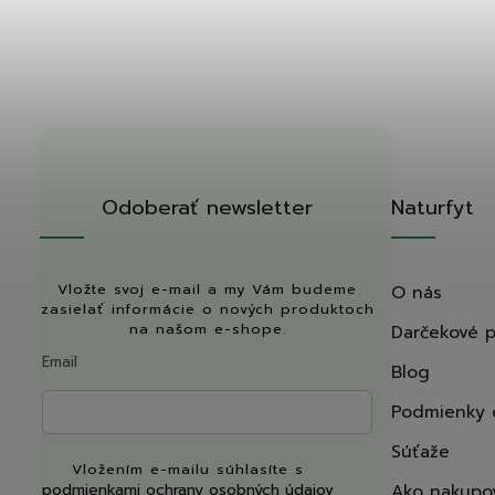
Odoberať newsletter
Naturfyt
Vložte svoj e-mail a my Vám budeme
O nás
zasielať informácie o nových produktoch
na našom e-shope.
Darčekové 
Email
Blog
Podmienky 
Súťaže
Vložením e-mailu súhlasíte s
podmienkami ochrany osobných údajov
Ako nakupo