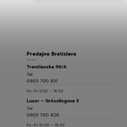
Predajne Bratislava
Trenčianska 56/A
Tel:
0903 700 831
Po–Pi 9:00 – 18:00
Luxor – Grösslingova 5
Tel:
0903 700 828
Po–Pi 10:00 – 18:00