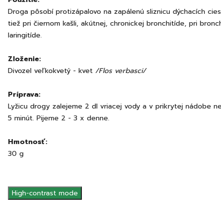
Droga pôsobí protizápalovo na zapálenú sliznicu dýchacích ciest
tiež pri čiernom kašli, akútnej, chronickej bronchitíde, pri bronc
laringitíde.
Zloženie:
Divozel veľkokvetý - kvet
/Flos verbasci/
Príprava:
Lyžicu drogy zalejeme 2 dl vriacej vody a v prikrytej nádobe 
5 minút. Pijeme 2 - 3 x denne.
Hmotnosť:
30 g
High-contrast mode