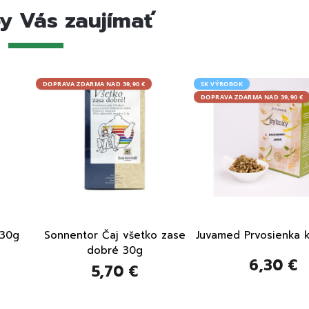
y Vás zaujímať
DOPRAVA ZDARMA NAD 39,90 €
SK VÝROBOK
DOPRAVA ZDARMA NAD 39,90 €
 30g
Sonnentor Čaj všetko zase
Juvamed Prvosienka 
dobré 30g
6,30 €
5,70 €