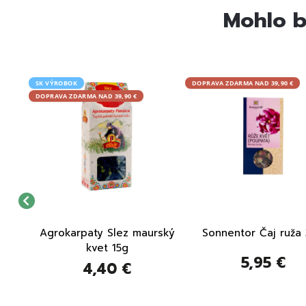
Mohlo b
SK VÝROBOK
DOPRAVA ZDARMA NAD 39,90 €
DOPRAVA ZDARMA NAD 39,90 €
rážny
Agrokarpaty Slez maurský
Sonnentor Čaj ruža
kvet 15g
5,95 €
4,40 €