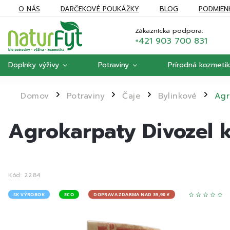
O NÁS
DARČEKOVÉ POUKÁŽKY
BLOG
PODMIEN
REKLAMÁCIE
MOJA OBJEDNÁVKA
Zákaznícka podpora:
+421 903 700 831
Doplnky výživy
Potraviny
Prírodná kozmeti
Domov
Potraviny
Čaje
Bylinkové
Agr
/
/
/
/
Agrokarpaty Divozel 
Kód:
2284
SK VÝROBOK
ECO
DOPRAVA ZDARMA NAD 39,90 €