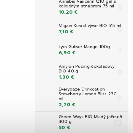
Annabis Varicann Q10 gél s
koloidným striebrom 75 ml
10,20 €
Vilgain Kurací vývar BIO 515 ml
7,10 €
Lyra Guliver Mango 100g
6,90 €
Amylon Puding čokoládový
BIO 40 g
1,30 €
Everydaze Drinkcation
Strawberry Lemon Bliss 230
ml
2,70 €
Green Ways BIO Mladý jačmeň
300 g
50 €