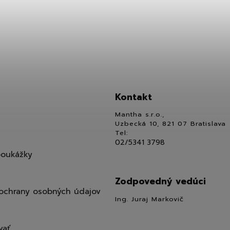
Kontakt
Mantha s.r.o.,
Uzbecká 10, 821 07 Bratislava
Tel:
02/5341 3798
poukážky
Zodpovedný vedúci
ochrany osobných údajov
Ing. Juraj Markovič
vať