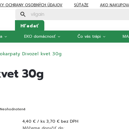
KY OCHRANY OSOBNÝCH ÚDAJOV
SÚŤAŽE
AKO NAKUPOV
Hľadať
ka
EKO domácnosť
Čo vás trápi
MA
okarpaty Divozel kvet 30g
kvet 30g
Neohodnotené
4,40 €
/ ks
3,70 € bez DPH
Môžeme doručiť do: