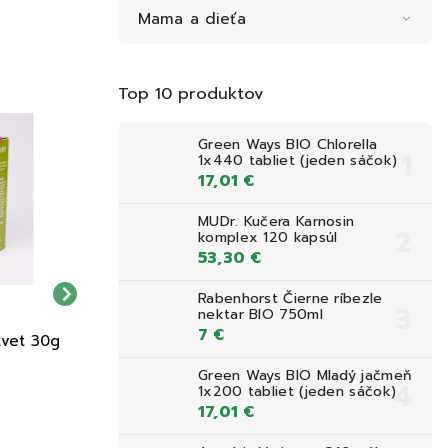
Mama a dieťa
Top 10 produktov
DOPRAVA ZDARMA NAD 39,90 €
DOPRAVA ZDARMA NAD 39,90 
Green Ways BIO Chlorella
VEGAN
1x440 tabliet (jeden sáčok)
17,01 €
MUDr. Kučera Karnosin
komplex 120 kapsúl
53,30 €
Rabenhorst Čierne ríbezle
nektar BIO 750ml
7 €
kvet 30g
Sonnentor Čaj bláznivo
Sonnentor Čaj kuc
milovať 36g
Green Ways BIO Mladý jačmeň
5,50 €
4,61 €
1x200 tabliet (jeden sáčok)
17,01 €